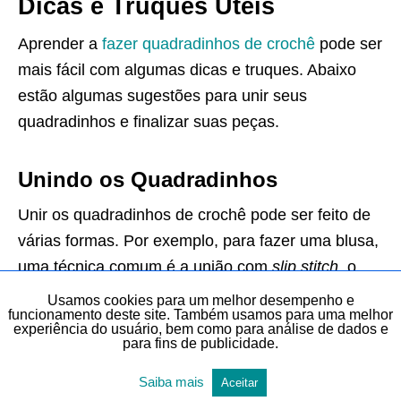
Dicas e Truques Úteis
Aprender a
fazer quadradinhos de crochê
pode ser
mais fácil com algumas dicas e truques. Abaixo
estão algumas sugestões para unir seus
quadradinhos e finalizar suas peças.
Unindo os Quadradinhos
Unir os quadradinhos de crochê pode ser feito de
várias formas. Por exemplo, para fazer uma blusa,
uma técnica comum é a união com
slip stitch,
o
ponto baixíssimo.
Usamos cookies para um melhor desempenho e
funcionamento deste site. Também usamos para uma melhor
experiência do usuário, bem como para análise de dados e
para fins de publicidade.
Primeiro, alinhe dois quadradinhos lado a lado.
Insira a agulha no canto de ambos e faça um
Saiba mais
Aceitar
ponto baixíssimo. Continue fazendo isso ao longo