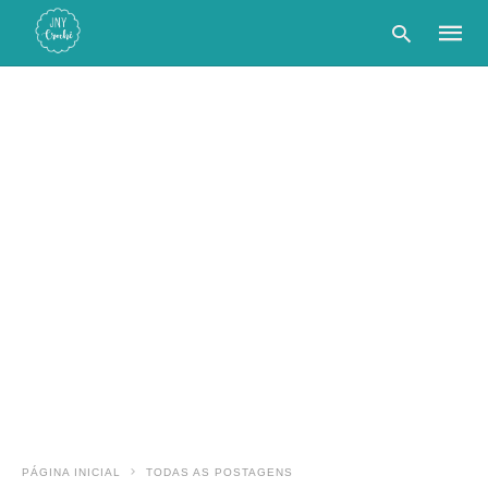
Type
your
searc
query
and
hit
enter:
PÁGINA INICIAL
TODAS AS POSTAGENS