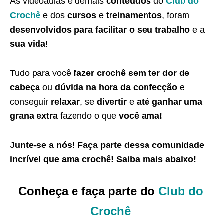
As videoaulas e demais
conteúdos
do
Club do
Crochê
e dos
cursos
e
treinamentos
, foram
desenvolvidos para facilitar o seu trabalho
e a
sua vida
!
Tudo para você
fazer crochê sem ter dor de
cabeça
ou
dúvida na hora da confecção
e
conseguir
relaxar
, se
divertir
e
até ganhar uma
grana extra
fazendo o que
você ama!
Junte-se a nós! Faça parte dessa
comunidade
incrível que ama crochê
! Saiba
mais abaixo
!
Conheça e faça parte do
Club do
Crochê