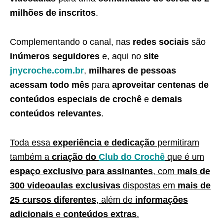
milhões de inscritos
.
Complementando o canal, nas
redes sociais
são
inúmeros seguidores
e, aqui no
site
jnycroche.com.br
,
milhares de pessoas
acessam todo mês
para
aproveitar centenas de
conteúdos especiais de crochê
e
demais
conteúdos relevantes
.
Toda essa
experiência e dedicação
permitiram
também a
criação do
Club do Crochê
que é um
espaço exclusivo para assinantes
, com
mais de
300 videoaulas exclusivas
dispostas em
mais de
25 cursos diferentes
, além de
informações
adicionais
e
conteúdos extras
.