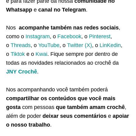
e para fazer parte da nossa
comunidade no
Whatsapp
e
canal no Telegram
.
Nos
acompanhe também nas redes sociais
,
como o
Instagram
, o
Facebook
, o
Pinterest
,
o
Threads
, o
YouTube
, o
Twitter (X)
, o
LinKedin
,
o
Tiktok
e o
Kwai
. Fique sempre por dentro de
todas as novidades relacionados ao crochê da
JNY Crochê
.
Nos acompanhando você também poderá
compartilhar os conteúdos que você mais
gosta
com pessoas
que também amam crochê
,
além de poder
deixar seus comentários
e
apoiar
o nosso trabalho
.