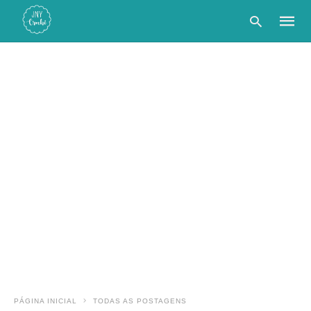
Type
your
searc
query
and
hit
enter:
PÁGINA INICIAL
TODAS AS POSTAGENS