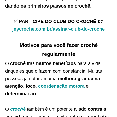
dando os primeiros passos no crochê
.
✅ PARTICIPE DO CLUB DO CROCHÊ 👉
jnycroche.com.br/assinar-club-do-croche
Motivos para você fazer crochê
regularmente
O
crochê
traz
muitos benefícios
para a vida
daqueles que o fazem com constância. Muitas
pessoas já notaram uma
melhora grande na
atenção
,
foco
,
coordenação motora
e
determinação
.
O
crochê
também é um potente aliado
contra a
ansiedade
e também é muito
útil para combater