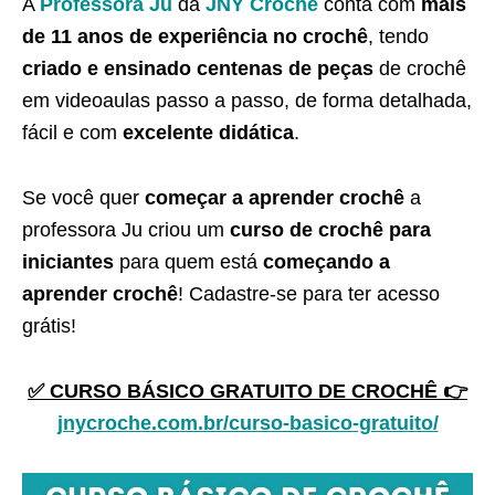
A
Professora Ju
da
JNY Crochê
conta com
mais
de 11 anos de experiência no crochê
, tendo
criado e ensinado centenas de peças
de crochê
em videoaulas passo a passo, de forma detalhada,
fácil e com
excelente didática
.
Se você quer
começar a aprender crochê
a
professora Ju criou um
curso de crochê para
iniciantes
para quem está
começando a
aprender crochê
! Cadastre-se para ter acesso
grátis!
✅ CURSO BÁSICO GRATUITO DE CROCHÊ 👉
jnycroche.com.br/curso-basico-gratuito/