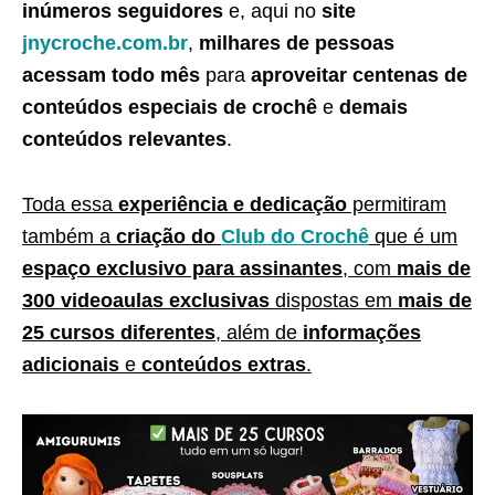
inúmeros seguidores
e, aqui no
site
jnycroche.com.br
,
milhares de pessoas
acessam todo mês
para
aproveitar centenas de
conteúdos especiais de crochê
e
demais
conteúdos relevantes
.
Toda essa
experiência e dedicação
permitiram
também a
criação do
Club do Crochê
que é um
espaço exclusivo para assinantes
, com
mais de
300 videoaulas exclusivas
dispostas em
mais de
25 cursos diferentes
, além de
informações
adicionais
e
conteúdos extras
.