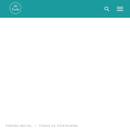
Type
your
searc
query
and
hit
enter:
PÁGINA INICIAL
TODAS AS POSTAGENS