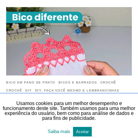
BICO EM PANO DE PRATO
BICOS E BARRADOS
CROCHÊ
CROCHÊ
DIY
DIY, FAÇA VOCÊ MESMO E LEMBRANCINHAS
SÉRIE BICOS PARA INICIANTES
TEMAS DIVERSOS
Usamos cookies para um melhor desempenho e
TODAS AS POSTAGENS
funcionamento deste site. Também usamos para uma melhor
experiência do usuário, bem como para análise de dados e
para fins de publicidade.
Aprenda Bico de Crochê Simples e bonito
para Pano de Prato | AULA 5 | Bico de crochê
Saiba mais
Aceitar
para Iniciantes do Zero