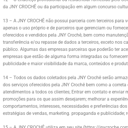
da JNY CROCHÊ ou da participação em algum concurso cultura
13 – A JNY CROCHÊ não possui parceria com terceiros para v
apenas o uso próprio e de parceiros que gerenciam ou fornece
oferecidos e vendidos pela JNY Crochê, bem como manutenção, 
transferência e/ou repasse de dados a terceiros, exceto no
público. Algumas das empresas parceiras que poderão ter ac
empresas que estão de alguma forma integradas ou fornecem a
publicidade e maior visibilidade da marca, conteúdos e produt
14 – Todos os dados coletados pela JNY Crochê serão armazen
dos serviços oferecidos pela JNY Crochê bem como a correta en
atendimentos a todos os clientes; Entrar em contato e enviar
promoções para os que assim desejarem; melhorar a experiênci
comportamentos, interesses, necessidades e preferências dos 
estratégias de vendas, marketing. propaganda e publicidade; re
15 – A JNY CROCHÊ utiliza em seu site (https://jnycroche.com.