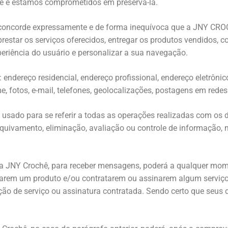
de e estamos comprometidos em preservá-la.
e concorde expressamente e de forma inequívoca que a JNY CROCH
restar os serviços oferecidos, entregar os produtos vendidos, c
periência do usuário e personalizar a sua navegação.
endereço residencial, endereço profissional, endereço eletrônico
fotos, e-mail, telefones, geolocalizações, postagens em redes s
 usado para se referir a todas as operações realizadas com os 
arquivamento, eliminação, avaliação ou controle de informação
 da JNY Crochê, para receber mensagens, poderá a qualquer mom
prarem um produto e/ou contratarem ou assinarem algum serviç
ão de serviço ou assinatura contratada. Sendo certo que seu