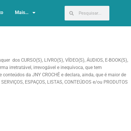
to
Mais…
uer dos CURSO(S), LIVRO(S), VÍDEO(S), ÁUDIOS, E-BOOK(S),
rretratável, irrevogável e inequívoca, que tem
s e conteúdos da JNY CROCHÊ e declara, ainda, que é maior de
 dos SERVIÇOS, ESPAÇOS, LISTAS, CONTEÚDOS e/ou PRODUTOS