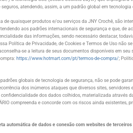
e seguros, atendendo, assim, a um padrão global em tecnologia
a de quaisquer produtos e/ou serviços da JNY Crochê, são in
 atendendo aos padrões internacionais de segurança e que, d
encialidade das informações, sendo necessário destacar, todavi
sa Política de Privacidade, de Cookies e Termos de Uso não se
 aconselha-se a leitura de seus documentos disponíveis em seu 
 compra:
https://www.hotmart.com/pt/termos-de-compra/
; Polít
rões globais de tecnologia de segurança, não se pode garanti
ecorrência dos inúmeros ataques que diversos sites, servidore
confidencialidade dos dados colhidos, materializada através d
ÁRIO compreenda e concorde com os riscos ainda existentes, pr
leta automática de dados e conexão com websites de terceiros