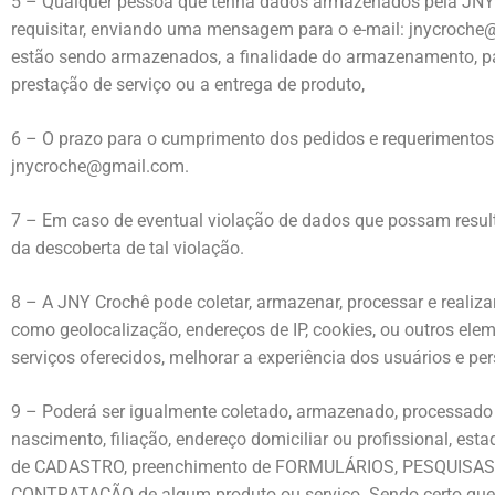
5 – Qualquer pessoa que tenha dados armazenados pela JNY C
requisitar, enviando uma mensagem para o e-mail:
jnycroche
estão sendo armazenados, a finalidade do armazenamento, pa
prestação de serviço ou a entrega de produto,
6 – O prazo para o cumprimento dos pedidos e requerimentos c
jnycroche@gmail.com
.
7 – Em caso de eventual violação de dados que possam resultar
da descoberta de tal violação.
8 – A JNY Crochê pode coletar, armazenar, processar e realiz
como geolocalização, endereços de IP, cookies, ou outros elem
serviços oferecidos, melhorar a experiência dos usuários e pe
9 – Poderá ser igualmente coletado, armazenado, processado 
nascimento, filiação, endereço domiciliar ou profissional, es
de CADASTRO, preenchimento de FORMULÁRIOS, PESQUISAS, C
CONTRATAÇÃO de algum produto ou serviço. Sendo certo que 