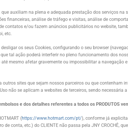
 que auxiliam na plena e adequada prestação dos serviços na 
ões financeiras, análise de tráfego e visitas, análise de comp
e de contatos e/ou fazem anúncios publicitários no website, ta
, etc.
 desligar os seus Cookies, configurando o seu browser (navegado
 que tal ação poderá interferir no pleno funcionamento dos no
 até mesmo afetar gravemente ou impossibilitar a navegação e u
a outros sites que sejam nossos parceiros ou que contenham i
Uso não se aplicam a websites de terceiros, sendo necessária a 
eembolsos e dos detalhes referentes a todos os PRODUTOS v
a HOTMART (
https://www.hotmart.com/pt/
), conforme já explici
ro de conta, etc.) do CLIENTE não passa pela JNY CROCHÊ, que