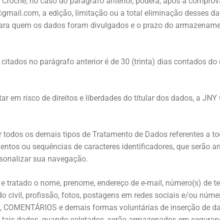
rochê, no caso do parágrafo anterior, poderá, após a comprov
@gmail.com
, a edição, limitação ou a total eliminação desses 
ra quem os dados foram divulgados e o prazo do armazenamento
itados no parágrafo anterior é de 30 (trinta) dias contados do 
 em risco de direitos e liberdades do titular dos dados, a JNY
ar todos os demais tipos de Tratamento de Dados referentes a t
entos ou sequências de caracteres identificadores, que serão a
rsonalizar sua navegação.
e tratado o nome, prenome, endereço de e-mail, número(s) de t
tado civil, profissão, fotos, postagens em redes sociais e/ou 
OMENTÁRIOS e demais formas voluntárias de inserção de da
tais dados, quando coletados, serão armazenados em segurança