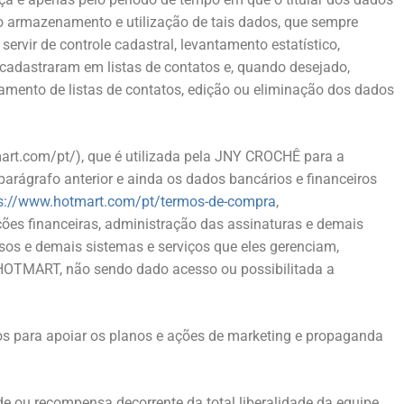
ja o armazenamento e utilização de tais dados, que sempre
rvir de controle cadastral, levantamento estatístico,
cadastraram em listas de contatos e, quando desejado,
amento de listas de contatos, edição ou eliminação dos dados
rt.com/pt/), que é utilizada pela JNY CROCHÊ para a
arágrafo anterior e ainda os dados bancários e financeiros
s://www.hotmart.com/pt/termos-de-compra
,
ações financeiras, administração das assinaturas e demais
sos e demais sistemas e serviços que eles gerenciam,
 HOTMART, não sendo dado acesso ou possibilitada a
os para apoiar os planos e ações de marketing e propaganda
de ou recompensa decorrente da total liberalidade da equipe