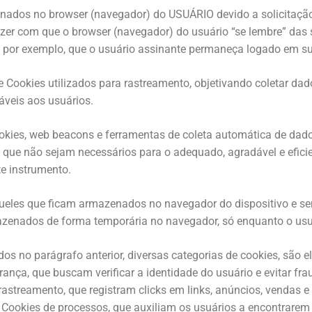
ados no browser (navegador) do USUÁRIO devido a solicitação 
 fazer com que o browser (navegador) do usuário “se lembre” das 
o, por exemplo, que o usuário assinante permaneça logado em s
ookies utilizados para rastreamento, objetivando coletar dad
áveis aos usuários.
kies, web beacons e ferramentas de coleta automática de dado
não sejam necessários para o adequado, agradável e eficien
e instrumento.
queles que ficam armazenados no navegador do dispositivo e sem
azenados de forma temporária no navegador, só enquanto o usuá
dos no parágrafo anterior, diversas categorias de cookies, são 
ça, que buscam verificar a identidade do usuário e evitar frau
e rastreamento, que registram clicks em links, anúncios, vendas
e; Cookies de processos, que auxiliam os usuários a encontrare