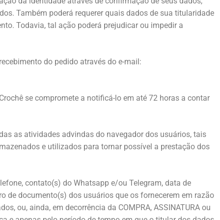
ação da identidade através de confirmação de seus dados,
dados. Também poderá requerer quais dados de sua titularidade
. Todavia, tal ação poderá prejudicar ou impedir a
recebimento do pedido através do e-mail:
 Crochê se compromete a notificá-lo em até 72 horas a contar
odas as atividades advindas do navegador dos usuários, tais
rmazenados e utilizados para tornar possível a prestação dos
elefone, contato(s) do Whatsapp e/ou Telegram, data de
número de documento(s) dos usuários que os fornecerem em razão
dos, ou, ainda, em decorrência da COMPRA, ASSINATURA ou
 e apenas pelo período de tempo em que o titular dos dados