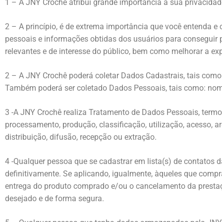
1 – A JNY Crochê atribui grande importância a sua privacida
2 – A princípio, é de extrema importância que você entenda 
pessoais e informações obtidas dos usuários para conseguir p
relevantes e de interesse do público, bem como melhorar a ex
2 – A JNY Crochê poderá coletar Dados Cadastrais, tais como: 
Também poderá ser coletado Dados Pessoais, tais como: nome, 
3 -A JNY Crochê realiza Tratamento de Dados Pessoais, termo
processamento, produção, classificação, utilização, acesso, 
distribuição, difusão, recepção ou extração.
4 -Qualquer pessoa que se cadastrar em lista(s) de contatos
definitivamente. Se aplicando, igualmente, àqueles que com
entrega do produto comprado e/ou o cancelamento da prestaç
desejado e de forma segura.