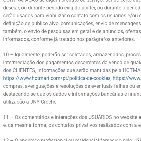
desejar, ou durante período exigido por lei, ou durante o perí
serão usados para viabilizar o contato com os usuários e/ou 
definição de público alvo, comunicações, envio de mensagens
também, o envio de pesquisas em geral e de anúncios, oferta
informados, conforme já tratado nos parágrafos anteriores.
10 – Igualmente, poderão ser coletados, armazenados, proce
intermediação dos pagamentos decorrentes da venda de quaisq
dos CLIENTES, informações que serão mantidas pela HOTMART
https://www.hotmart.com/pt/politica-de-cookies
,
https://www
compras, averiguações e resoluções de eventuais falhas ou e
destacando-se que os dados e informações bancárias e finan
utilização a JNY Crochê.
11 – Os comentários e interações dos USUÁRIOS no website e 
e, da mesma forma, os contatos privativos realizados com a 
12 – O endereço profissional ou residencial fornecido pelo US