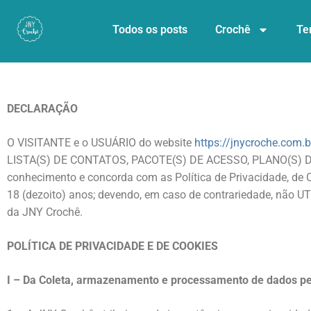
Todos os posts
Crochê
Te
DECLARAÇÃO
O VISITANTE e o USUÁRIO do website
https://jnycroche.com.b
LISTA(S) DE CONTATOS, PACOTE(S) DE ACESSO, PLANO(S) DE AS
conhecimento e concorda com as Política de Privacidade, de C
18 (dezoito) anos; devendo, em caso de contrariedade, 
da JNY Crochê.
POLÍTICA DE PRIVACIDADE E DE COOKIES
I – Da Coleta, armazenamento e processamento de dados pe