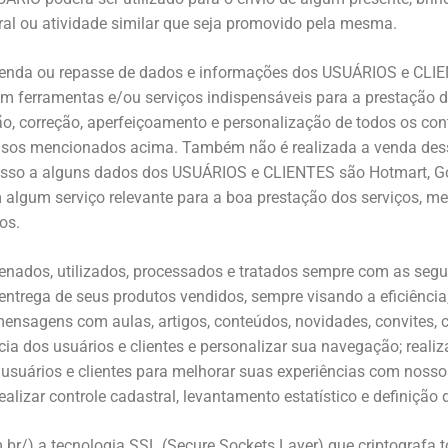
l ou atividade similar que seja promovido pela mesma.
enda ou repasse de dados e informações dos USUÁRIOS e CLIEN
m ferramentas e/ou serviços indispensáveis para a prestação dos
correção, aperfeiçoamento e personalização de todos os conteú
s casos mencionados acima. Também não é realizada a venda des
esso a alguns dados dos USUÁRIOS e CLIENTES são Hotmart, Goo
lgum serviço relevante para a boa prestação dos serviços, mel
os.
ados, utilizados, processados e tratados sempre com as seguint
trega de seus produtos vendidos, sempre visando a eficiência, a
 mensagens com aulas, artigos, conteúdos, novidades, convites,
a dos usuários e clientes e personalizar sua navegação; realiz
usuários e clientes para melhorar suas experiências com nossos
alizar controle cadastral, levantamento estatístico e definição 
br/) a tecnologia SSL (Secure Sockets Layer) que criptografa t