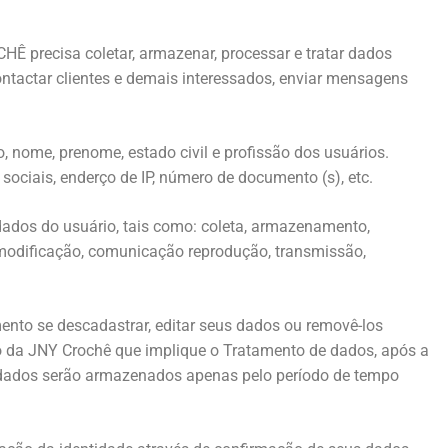
Ê precisa coletar, armazenar, processar e tratar dados
ontactar clientes e demais interessados, enviar mensagens
, nome, prenome, estado civil e profissão dos usuários.
ociais, enderço de IP, número de documento (s), etc.
dados do usuário, tais como: coleta, armazenamento,
, modificação, comunicação reprodução, transmissão,
ento se descadastrar, editar seus dados ou removê-los
o da JNY Crochê que implique o Tratamento de dados, após a
s dados serão armazenados apenas pelo período de tempo