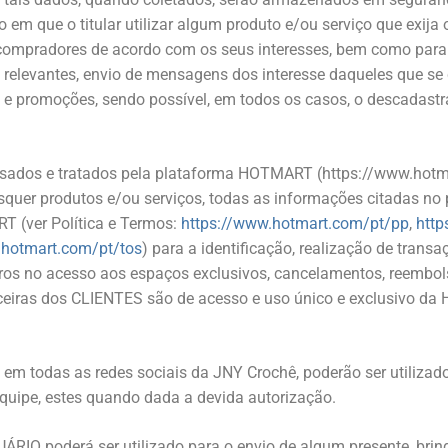
odo em que o titular utilizar algum produto e/ou serviço que exi
compradores de acordo com os seus interesses, bem como para se
 relevantes, envio de mensagens dos interesse daqueles que se 
s e promoções, sendo possível, em todos os casos, o descadastr
ssados e tratados pela plataforma HOTMART (https://www.hotma
uer produtos e/ou serviços, todas as informações citadas no p
 (ver Política e Termos:
https://www.hotmart.com/pt/pp
,
http
.hotmart.com/pt/tos
) para a identificação, realização de trans
rros no acesso aos espaços exclusivos, cancelamentos, reembol
ceiras dos CLIENTES são de acesso e uso único e exclusivo da
em todas as redes sociais da JNY Crochê, poderão ser utilizad
equipe, estes quando dada a devida autorização.
UÁRIO poderá ser utilizado para o envio de algum presente, brin