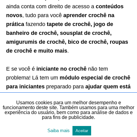
ainda conta com direito de acesso a
conteúdos
novos
, tudo para você
aprender crochê na
prática
fazendo
tapete de crochê, jogo de
banheiro de crochê, sousplat de crochê,
amigurumis de crochê, bico de crochê, roupas
de crochê e muito mais
.
E se você é
iniciante no crochê
não tem
problema! Lá tem um
módulo especial de crochê
para iniciantes
preparado para
ajudar quem está
dando os primeiros passos no crochê
.
Usamos cookies para um melhor desempenho e
funcionamento deste site. Também usamos para uma melhor
experiência do usuário, bem como para análise de dados e
✅ PARTICIPE DO CLUB DO CROCHÊ 👉
para fins de publicidade.
jnycroche.com.br/assinar-club-do-croche
Saiba mais
Aceitar