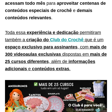
acessam todo mês
para
aproveitar centenas de
conteúdos especiais de crochê
e
demais
conteúdos relevantes
.
Toda essa
experiência e dedicação
permitiram
também a
criação do
Club do Crochê
que é um
espaço exclusivo para assinantes
, com
mais de
300 videoaulas exclusivas
dispostas em
mais de
25 cursos diferentes
, além de
informações
adicionais
e
conteúdos extras
.