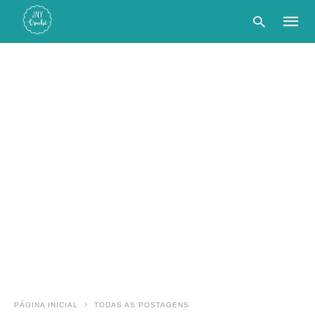
Type
your
searc
query
and
hit
enter:
PÁGINA INICIAL
TODAS AS POSTAGENS