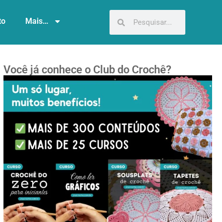
to
Mais…
Você já conhece o Club do Crochê?