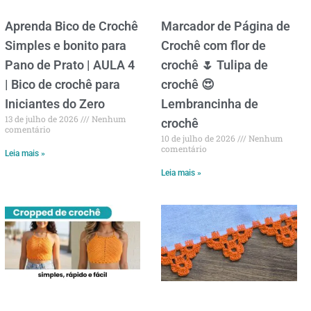
Aprenda Bico de Crochê
Marcador de Página de
Simples e bonito para
Crochê com flor de
Pano de Prato | AULA 4
crochê 🌷 Tulipa de
| Bico de crochê para
crochê 😍
Iniciantes do Zero
Lembrancinha de
13 de julho de 2026
Nenhum
crochê
comentário
10 de julho de 2026
Nenhum
comentário
Leia mais »
Leia mais »