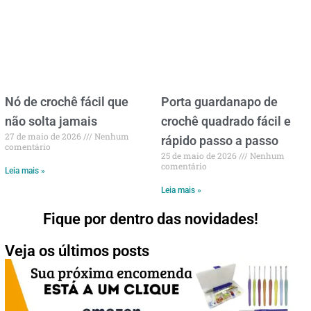
Nó de crochê fácil que
Porta guardanapo de
não solta jamais
crochê quadrado fácil e
27 de maio de 2026
Nenhum
rápido passo a passo
comentário
25 de maio de 2026
Nenhum
comentário
Leia mais »
Leia mais »
Fique por dentro das novidades!
Veja os últimos posts