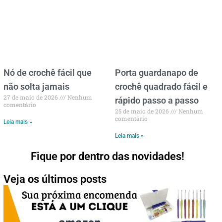
Nó de crochê fácil que
Porta guardanapo de
não solta jamais
crochê quadrado fácil e
27 de maio de 2026
Nenhum
rápido passo a passo
comentário
25 de maio de 2026
Nenhum
comentário
Leia mais »
Leia mais »
Fique por dentro das novidades!
Veja os últimos posts