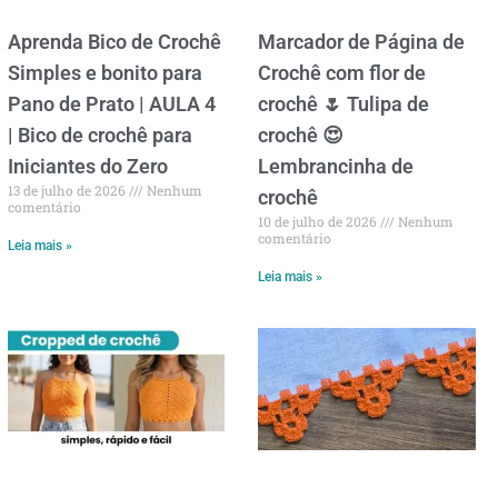
Aprenda Bico de Crochê
Marcador de Página de
Simples e bonito para
Crochê com flor de
Pano de Prato | AULA 4
crochê 🌷 Tulipa de
| Bico de crochê para
crochê 😍
Iniciantes do Zero
Lembrancinha de
13 de julho de 2026
Nenhum
crochê
comentário
10 de julho de 2026
Nenhum
comentário
Leia mais »
Leia mais »