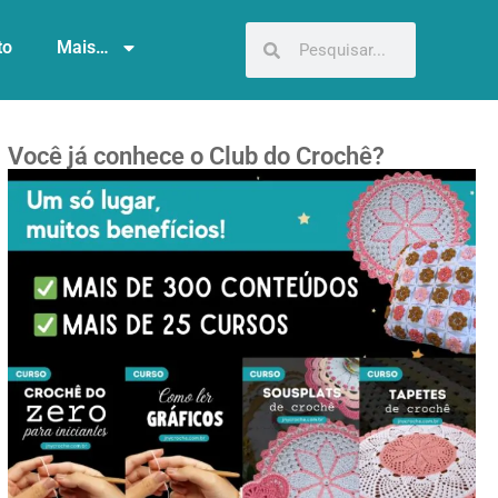
to
Mais…
Você já conhece o Club do Crochê?