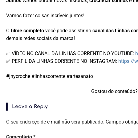
Juntos
vamos bordar novas histórias,
crochetar sonhos
e tr
Vamos fazer coisas incríveis juntos!
O
filme completo
você pode assistir no
canal das Linhas co
demais redes sociais da marca!
✅ VÍDEO NO CANAL DA LINHAS CORRENTE NO YOUTUBE:
h
✅ PERFIL DA LINHAS CORRENTE NO INSTAGRAM:
https://
#jnycroche #linhascorrente #artesanato
Gostou do conteúdo? 
Leave a Reply
O seu endereço de e-mail não será publicado.
Campos obrig
Comentário
*