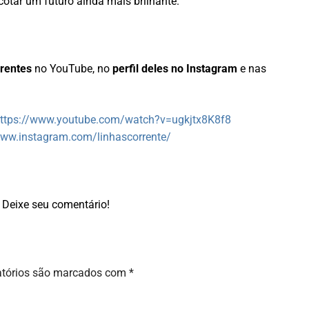
icotar um futuro ainda mais brilhante.
rrentes
no YouTube, no
perfil deles no Instagram
e nas
ttps://www.youtube.com/watch?v=ugkjtx8K8f8
www.instagram.com/linhascorrente/
Deixe seu comentário!
atórios são marcados com
*