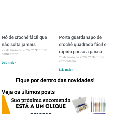
Nó de crochê fácil que
Porta guardanapo de
não solta jamais
crochê quadrado fácil e
27 de maio de 2026
Nenhum
rápido passo a passo
comentário
25 de maio de 2026
Nenhum
comentário
Leia mais »
Leia mais »
Fique por dentro das novidades!
Veja os últimos posts