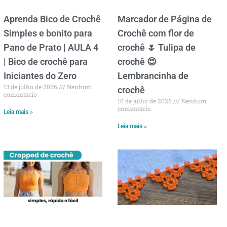
Aprenda Bico de Crochê
Marcador de Página de
Simples e bonito para
Crochê com flor de
Pano de Prato | AULA 4
crochê 🌷 Tulipa de
| Bico de crochê para
crochê 😍
Iniciantes do Zero
Lembrancinha de
13 de julho de 2026
Nenhum
crochê
comentário
10 de julho de 2026
Nenhum
comentário
Leia mais »
Leia mais »