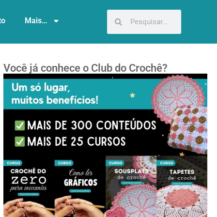
to
Mais…
Você já conhece o Club do Crochê?