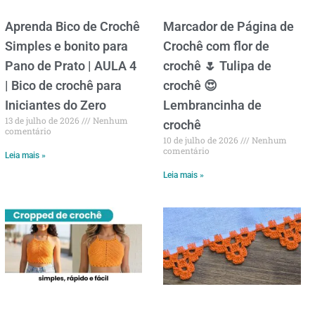
Aprenda Bico de Crochê
Marcador de Página de
Simples e bonito para
Crochê com flor de
Pano de Prato | AULA 4
crochê 🌷 Tulipa de
| Bico de crochê para
crochê 😍
Iniciantes do Zero
Lembrancinha de
13 de julho de 2026
Nenhum
crochê
comentário
10 de julho de 2026
Nenhum
comentário
Leia mais »
Leia mais »