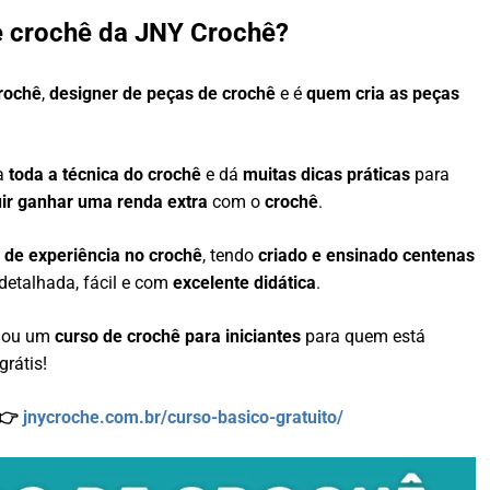
e crochê da JNY Crochê?
crochê
,
designer de peças de crochê
e é
quem cria as peças
na
toda a técnica do crochê
e dá
muitas dicas práticas
para
ir ganhar uma renda extra
com o
crochê
.
 de experiência no crochê
, tendo
criado e ensinado centenas
detalhada, fácil e com
excelente didática
.
riou um
curso de crochê para iniciantes
para quem está
grátis!
 👉
jnycroche.com.br/curso-basico-gratuito/