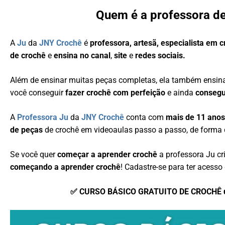
Quem é a professora d
A
Ju
da
JNY Crochê
é
professora, artesã, especialista em 
de crochê
e
ensina no canal
,
site
e
redes sociais.
Além de ensinar muitas peças completas, ela também ensi
você conseguir
fazer crochê com perfeição
e ainda
consegu
A
Professora Ju
da
JNY Crochê
conta com
mais de 11 anos
de peças
de crochê em videoaulas passo a passo, de forma 
Se você quer
começar a aprender crochê
a professora Ju c
começando a aprender crochê
! Cadastre-se para ter acesso 
✅ CURSO BÁSICO GRATUITO DE CROCHÊ