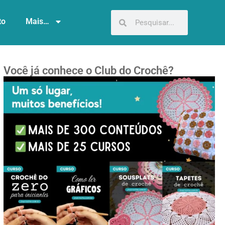
to
Mais…
Você já conhece o Club do Crochê?