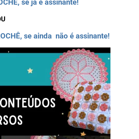
HÊ, se já é assinante!
OU
OCHÊ, se ainda não é assinante!