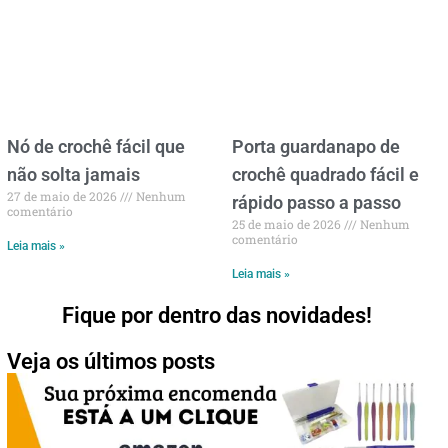
Nó de crochê fácil que
Porta guardanapo de
não solta jamais
crochê quadrado fácil e
27 de maio de 2026
Nenhum
rápido passo a passo
comentário
25 de maio de 2026
Nenhum
comentário
Leia mais »
Leia mais »
Fique por dentro das novidades!
Veja os últimos posts