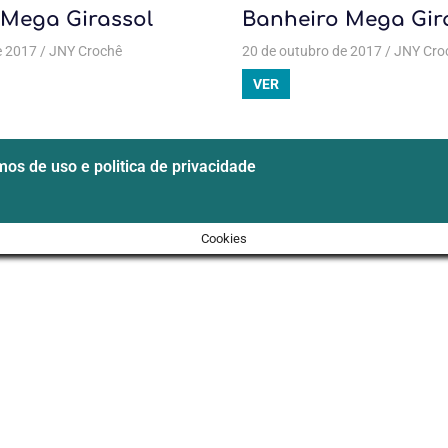
 Mega Girassol
Banheiro Mega Gir
e 2017
e banheiro
JNY Crochê
,
Jogo de banheiro Mega Girassol
Todas as postagens
20 de outubro de 2017
,
Crochê
,
Jogo de banheiro
JNY Cro
,
Jogo
VER
os de uso e politica de privacidade
Cookies