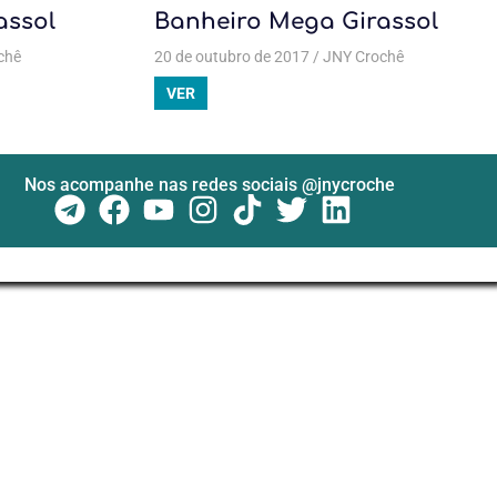
assol
Banheiro Mega Girassol
chê
 de banheiro Mega Girassol
Jogo de banheiro
,
Crochê
20 de outubro de 2017
,
Jogo de banheiro Mega Girassol
JNY Crochê
Jogo de
banheiro
VER
Mega
Girassol
,
Crochê
,
Jogo
de banheiro
Nos acompanhe nas redes sociais @jnycroche