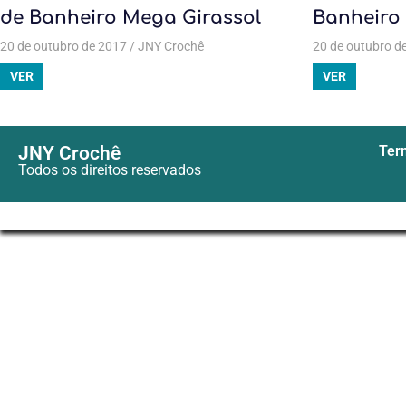
de Banheiro Mega Girassol
Banheiro
20 de outubro de 2017
JNY Crochê
Todas as postagens
20 de outubro d
,
Crochê
,
Jogo d
VER
VER
JNY Crochê
Term
Todos os direitos reservados