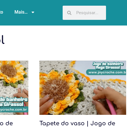
to
Mais…
l
go de
Tapete do vaso | Jogo de