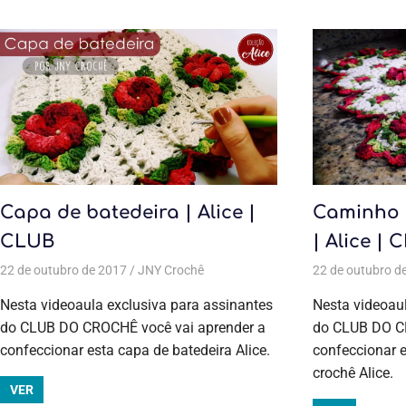
Capa de batedeira | Alice |
Caminho 
CLUB
| Alice | 
22 de outubro de 2017
JNY Crochê
Todas as postagens
22 de outubro d
,
Aulas exclusiv
Nesta videoaula exclusiva para assinantes
Nesta videoaul
do CLUB DO CROCHÊ você vai aprender a
do CLUB DO CR
confeccionar esta capa de batedeira Alice.
confeccionar 
crochê Alice.
VER