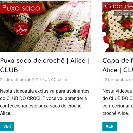
Puxa saco de crochê | Alice |
Capa de f
CLUB
Alice | C
22 de outubro de 2017
JNY Crochê
Todas as postagens
22 de outubro d
,
Aulas exclusiv
Nesta videoaula exclusiva para assinantes
Nesta videoaul
do CLUB DO CROCHÊ você vai aprender a
do CLUB DO CR
confeccionar este puxa saco de crochê
confeccionar e
Alice.
crochê Alice.
VER
VER