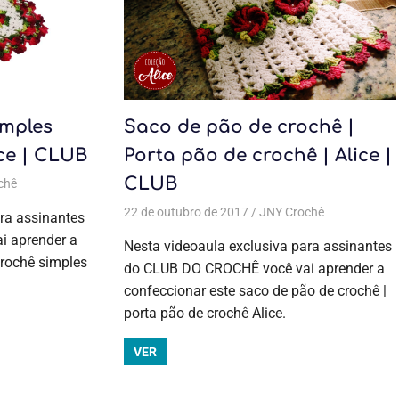
imples
Saco de pão de crochê |
ice | CLUB
Porta pão de crochê | Alice |
CLUB
chê
,
Crochê
Todas as postagens
,
Flores
,
Flores e folhas
,
Aulas exclusivas
,
Coleção Alice
,
Crochê
,
Tapete
,
Tapete
22 de outubro de 2017
JNY Crochê
Todas as
ra assinantes
postagens
,
 aprender a
Nesta videoaula exclusiva para assinantes
Aulas
crochê simples
do CLUB DO CROCHÊ você vai aprender a
exclusivas
,
confeccionar este saco de pão de crochê |
Coleção
Alice
,
Crochê
,
porta pão de crochê Alice.
Jogo de
cozinha
,
VER
Jogo de
cozinha