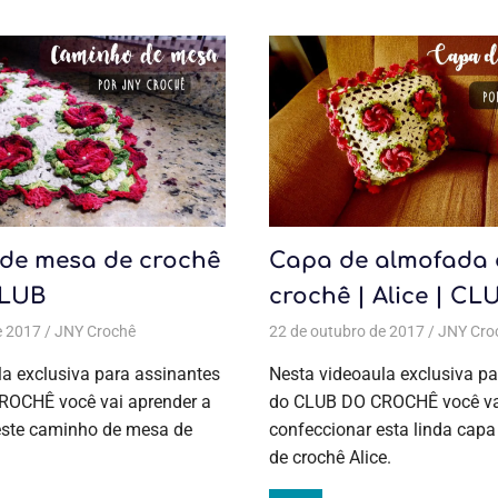
de mesa de crochê
Capa de almofada 
CLUB
crochê | Alice | CL
e 2017
as
,
Coleção Alice
JNY Crochê
,
Crochê
Todas as postagens
,
Jogo de cozinha
22 de outubro de 2017
,
Aulas exclusivas
,
Jogo de cozinha
,
Caminhos e c
JNY Cro
a exclusiva para assinantes
Nesta videoaula exclusiva pa
OCHÊ você vai aprender a
do CLUB DO CROCHÊ você vai
este caminho de mesa de
confeccionar esta linda cap
de crochê Alice.