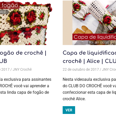
ogão de crochê |
Capa de liquidifica
LUB
crochê | Alice | CL
e 2017
as
,
Coleção Alice
JNY Crochê
,
Crochê
Todas as postagens
,
Jogo de cozinha
22 de outubro de 2017
,
Aulas exclusivas
,
Jogo de cozinha
,
Coleção Alice
JNY Cro
a exclusiva para assinantes
Nesta videoaula exclusiva pa
OCHÊ você vai aprender a
do CLUB DO CROCHÊ você vai
sta linda capa de fogão de
confeccionar esta capa de liq
crochê Alice.
VER