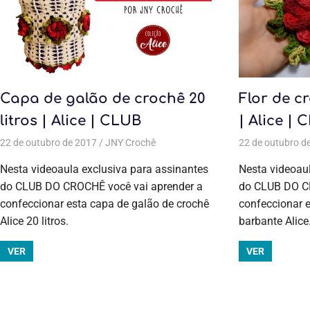
Capa de galão de crochê 20
Flor de c
litros | Alice | CLUB
| Alice | 
22 de outubro de 2017
JNY Crochê
Todas as postagens
22 de outubro d
,
Aulas exclusiv
Nesta videoaula exclusiva para assinantes
Nesta videoaul
do CLUB DO CROCHÊ você vai aprender a
do CLUB DO CR
confeccionar esta capa de galão de crochê
confeccionar e
Alice 20 litros.
barbante Alice
VER
VER