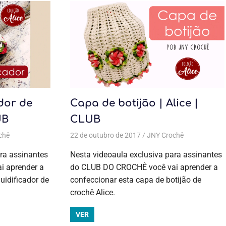
dor de
Capa de botijão | Alice |
UB
CLUB
chê
,
Crochê
Todas as postagens
,
Jogo de cozinha
22 de outubro de 2017
,
Aulas exclusivas
,
Jogo de cozinha
,
Coleção Alice
JNY Crochê
,
Crochê
Todas as
,
Jogo de
cozinha
,
Jogo de cozinha
postagens
,
ra assinantes
Nesta videoaula exclusiva para assinantes
Aulas
 aprender a
do CLUB DO CROCHÊ você vai aprender a
exclusivas
,
uidificador de
confeccionar esta capa de botijão de
Coleção
Alice
,
Crochê
,
crochê Alice.
Jogo de
cozinha
,
VER
Jogo de