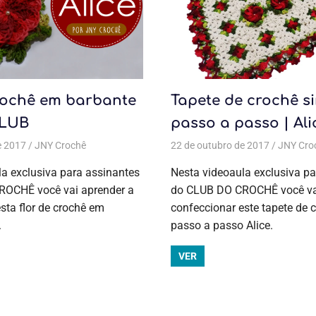
rochê em barbante
Tapete de crochê s
CLUB
passo a passo | Al
e 2017
as
,
Coleção Alice
JNY Crochê
,
Crochê
Todas as postagens
,
Jogo de cozinha
22 de outubro de 2017
,
Aulas exclusivas
,
Jogo de cozinha
,
Coleção Alice
JNY Cro
a exclusiva para assinantes
Nesta videoaula exclusiva pa
OCHÊ você vai aprender a
do CLUB DO CROCHÊ você vai
sta flor de crochê em
confeccionar este tapete de 
.
passo a passo Alice.
VER