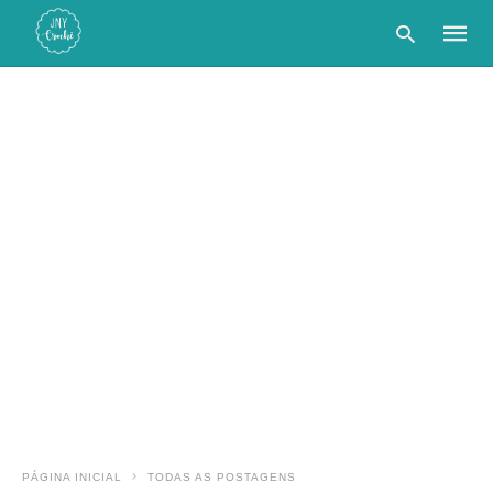
Type
your
searc
query
and
hit
enter:
PÁGINA INICIAL
TODAS AS POSTAGENS