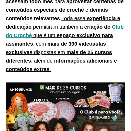
acessam todo mês
para
aproveitar centenas de
conteúdos especiais de crochê
e
demais
conteúdos relevantes
.
Toda essa
experiência e
dedicação
permitiram também a
criação do
Club
do Crochê
que é um
espaço exclusivo para
assinantes
, com
mais de 300 videoaulas
exclusivas
dispostas em
mais de 25 cursos
diferentes
, além de
informações adicionais
e
conteúdos extras
.