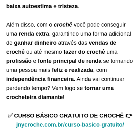
baixa autoestima
e
tristeza
.
Além disso, com o
crochê
você pode conseguir
uma
renda extra
, garantindo uma forma adicional
de
ganhar dinheiro
através das
vendas de
crochê
ou até mesmo
fazer do crochê
uma
profissão
e
fonte principal de renda
se tornando
uma pessoa mais
feliz e realizada
, com
independência financeira
. Ainda vai continuar
perdendo tempo? Vem logo se
tornar uma
crocheteira diamante
!
✅ CURSO BÁSICO GRATUITO DE CROCHÊ 👉
jnycroche.com.br/curso-basico-gratuito/