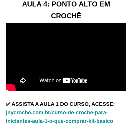
AULA 4: PONTO ALTO EM
CROCHÊ
✅ ASSISTA A AULA 1 DO CURSO, ACESSE:
jnycroche.com.br/curso-de-croche-para-
iniciantes-aula-1-o-que-comprar-kit-basico