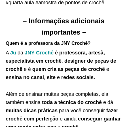
#quarta aula #amostra de pontos de crochê
– Informações adicionais
importantes –
Quem é a professora da JNY Crochê?
A
Ju
da
JNY Crochê
é
professora, artesã,
especialista em crochê
,
designer de peças de
crochê
e é
quem cria as peças de crochê
e
ensina no canal
,
site
e
redes sociais.
Além de ensinar muitas peças completas, ela
também ensina
toda a técnica do crochê
e dá
muitas dicas práticas
para você conseguir
fazer
crochê com perfeição
e ainda
conseguir ganhar
uma renda extra
com o
crochê
.