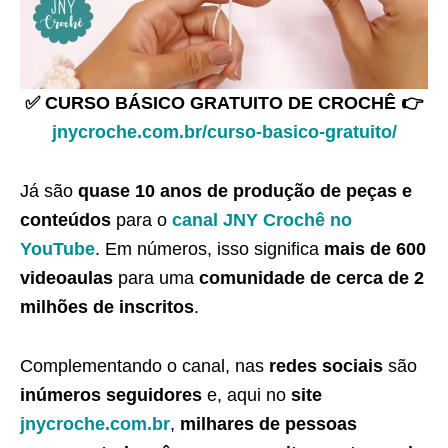
✅ CURSO BÁSICO GRATUITO DE CROCHÊ 👉
jnycroche.com.br/curso-basico-gratuito/
Já são
quase 10 anos de produção de peças e
conteúdos
para o
canal JNY Crochê no
YouTube
. Em números, isso significa
mais de 600
videoaulas
para uma
comunidade de cerca de 2
milhões de inscritos
.
Complementando o canal, nas
redes sociais
são
inúmeros seguidores
e, aqui no
site
jnycroche.com.br
,
milhares de pessoas