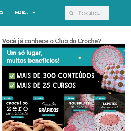
to
Mais…
Você já conhece o Club do Crochê?