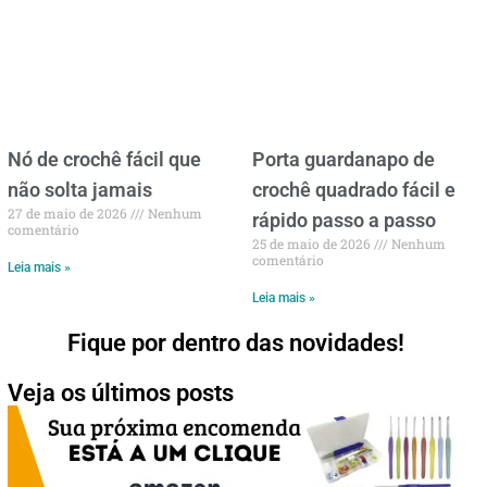
Nó de crochê fácil que
Porta guardanapo de
não solta jamais
crochê quadrado fácil e
27 de maio de 2026
Nenhum
rápido passo a passo
comentário
25 de maio de 2026
Nenhum
comentário
Leia mais »
Leia mais »
Fique por dentro das novidades!
Veja os últimos posts