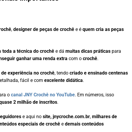
crochê
,
designer de peças de crochê
e é
quem cria as peças
na
toda a técnica do crochê
e dá
muitas dicas práticas
para
nseguir ganhar uma renda extra
com o
crochê
.
 de experiência no crochê
, tendo
criado e ensinado centenas
etalhada, fácil e com
excelente didática
.
ara o
canal JNY Crochê no YouTube
. Em números, isso
uase 2 milhão de inscritos
.
seguidores
e aqui no
site, jnycroche.com.br
,
milhares de
onteúdos especiais de crochê
e
demais conteúdos