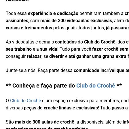
Toda essa
experiência e dedicação
permitiram também a
c
assinantes
, com
mais de 300 videoaulas exclusivas
, além 
cursos e treinamentos
pelos quais, todos juntos,
já passara
As videoaulas e demais
conteúdos
do
Club do Crochê
, dos
c
seu trabalho
e a
sua vida
! Tudo para você
fazer crochê sem
conseguir
relaxar
, se
divertir
e
até ganhar uma grana extra
f
Junte-se a nós! Faça parte dessa
comunidade incrível que 
** Conheça e faça parte do
Club do Crochê
**
O
Club do Crochê
é um espaço exclusivo para membros, ond
diversas
peças de crochê lindas e exclusivas
! Tudo
passo a
São
mais de 300 aulas de crochê
já disponíveis, além de
in