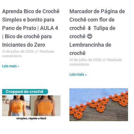
Aprenda Bico de Crochê
Marcador de Página de
Simples e bonito para
Crochê com flor de
Pano de Prato | AULA 4
crochê 🌷 Tulipa de
| Bico de crochê para
crochê 😍
Iniciantes do Zero
Lembrancinha de
13 de julho de 2026
Nenhum
crochê
comentário
10 de julho de 2026
Nenhum
comentário
Leia mais »
Leia mais »