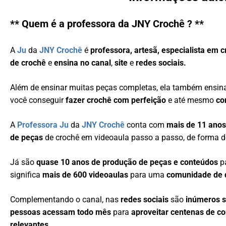
** Quem é a professora da JNY Crochê ? **
A
Ju
da
JNY Crochê
é
professora, artesã, especialista em 
de crochê
e
ensina no canal
,
site
e
redes sociais.
Além de ensinar muitas peças completas, ela também ensi
você conseguir
fazer crochê com perfeição
e até mesmo
co
A
Professora Ju
da
JNY Crochê
conta com
mais de 11 anos
de peças
de crochê em videoaula passo a passo, de forma d
Já são
quase 10 anos de produção de peças e conteúdos
p
significa
mais de 600 videoaulas
para uma
comunidade de q
Complementando o canal, nas
redes sociais
são
inúmeros 
pessoas acessam todo mês
para
aproveitar centenas de c
relevantes
.