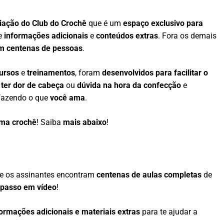
riação do Club do Crochê
que é um
espaço exclusivo para
de
informações adicionais
e
conteúdos extras
. Fora os demais
m centenas de pessoas
.
ursos
e
treinamentos
, foram
desenvolvidos para facilitar o
 ter dor de cabeça
ou
dúvida na hora da confecção
e
azendo o que
você ama
.
ama crochê
! Saiba
mais abaixo
!
e os assinantes encontram
centenas de aulas completas
de
 passo em vídeo
!
formações adicionais e materiais extras
para te ajudar a