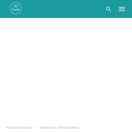
Type
your
searc
query
and
hit
enter:
PÁGINA INICIAL
TODAS AS POSTAGENS