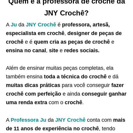
Quem é a professora de crochê da
JNY Crochê?
A
Ju
da
JNY Crochê
é
professora, artesã,
especialista em crochê
,
designer de peças de
crochê
e é
quem cria as peças de crochê
e
ensina no canal
,
site
e
redes sociais.
Além de ensinar muitas peças completas, ela
também ensina
toda a técnica do crochê
e dá
muitas dicas práticas
para você conseguir
fazer
crochê com perfeição
e ainda
conseguir ganhar
uma renda extra
com o
crochê
.
A
Professora Ju
da
JNY Crochê
conta com
mais
de 11 anos de experiência no crochê
, tendo