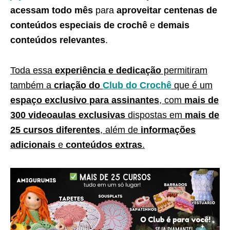
acessam todo mês
para
aproveitar centenas de
conteúdos especiais de crochê
e
demais
conteúdos relevantes
.
Toda essa
experiência e dedicação
permitiram
também a
criação do
Club do Crochê
que é um
espaço exclusivo para assinantes
, com
mais de
300 videoaulas exclusivas
dispostas em
mais de
25 cursos diferentes
, além de
informações
adicionais
e
conteúdos extras
.