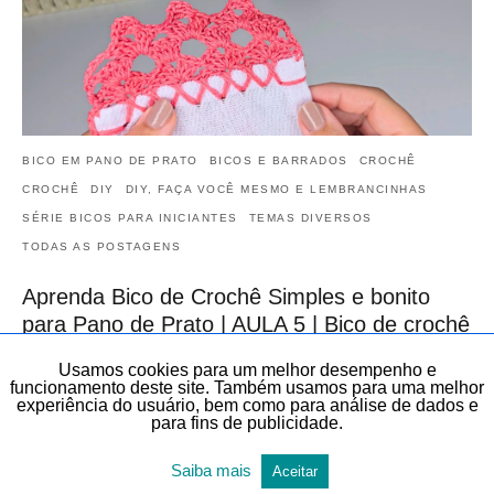
BICO EM PANO DE PRATO
BICOS E BARRADOS
CROCHÊ
CROCHÊ
DIY
DIY, FAÇA VOCÊ MESMO E LEMBRANCINHAS
SÉRIE BICOS PARA INICIANTES
TEMAS DIVERSOS
TODAS AS POSTAGENS
Aprenda Bico de Crochê Simples e bonito
para Pano de Prato | AULA 5 | Bico de crochê
para Iniciantes do Zero
Usamos cookies para um melhor desempenho e
Veja neste artigo, de forma gratuita, este Bico de Crochê Simples
funcionamento deste site. Também usamos para uma melhor
experiência do usuário, bem como para análise de dados e
para Pano de Prato | AULA 5 | Bico de crochê para Iniciantes do…
para fins de publicidade.
20 de julho de 2026
Saiba mais
Aceitar