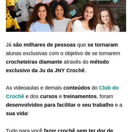
Já
são milhares de pessoas
que
se tornaram
alunas exclusivas com o objetivo de se tornarem
crocheteiras diamante
através do
método
exclusivo da Ju da JNY Crochê
.
As videoaulas e demais
conteúdos
do
Club do
Crochê
e dos
cursos
e
treinamentos
, foram
desenvolvidos para facilitar o seu trabalho
e a
sua vida
!
Tudo para você
fazer crochê sem ter dor de