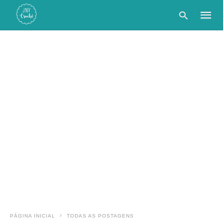
Type
your
searc
query
and
hit
enter:
PÁGINA INICIAL
TODAS AS POSTAGENS