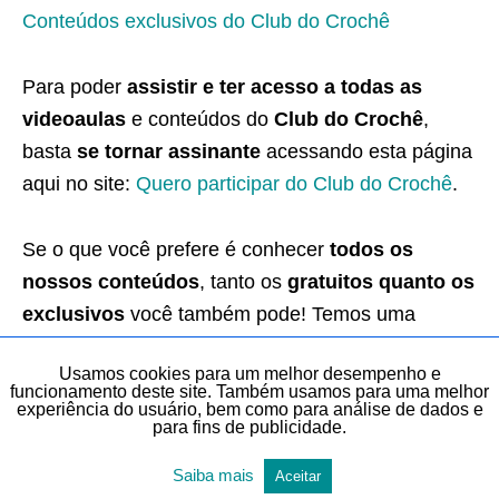
Conteúdos exclusivos do Club do Crochê
Para poder
assistir e ter acesso a todas as
videoaulas
e conteúdos do
Club do Crochê
,
basta
se tornar assinante
acessando esta página
aqui no site:
Quero participar do Club do Crochê
.
Se o que você prefere é conhecer
todos os
nossos conteúdos
, tanto os
gratuitos quanto os
exclusivos
você também pode! Temos uma
página especial onde apresentamos
todos os
Usamos cookies para um melhor desempenho e
nossos conteúdos
. Para conhecer, basta acessar
funcionamento deste site. Também usamos para uma melhor
experiência do usuário, bem como para análise de dados e
esta página aqui nosso site:
Todos os conteúdos
.
para fins de publicidade.
Saiba mais
✅ CURSO BÁSICO GRATUITO DE CROCHÊ 👉
Aceitar