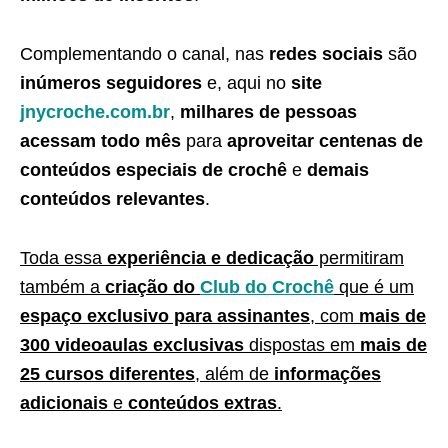
Complementando o canal, nas
redes sociais
são
inúmeros seguidores
e, aqui no
site
jnycroche.com.br
,
milhares de pessoas
acessam todo mês
para
aproveitar centenas de
conteúdos especiais de crochê
e
demais
conteúdos relevantes
.
Toda essa
experiência e dedicação
permitiram
também a
criação do
Club do Crochê
que é um
espaço exclusivo para assinantes
, com
mais de
300 videoaulas exclusivas
dispostas em
mais de
25 cursos diferentes
, além de
informações
adicionais
e
conteúdos extras
.