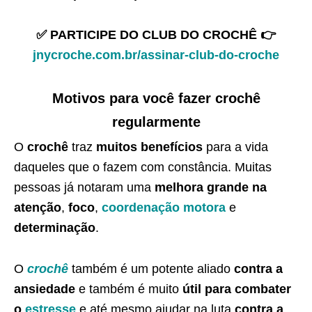
✅ PARTICIPE DO CLUB DO CROCHÊ 👉
jnycroche.com.br/assinar-club-do-croche
Motivos para você fazer crochê
regularmente
O
crochê
traz
muitos benefícios
para a vida
daqueles que o fazem com constância. Muitas
pessoas já notaram uma
melhora grande na
atenção
,
foco
,
coordenação motora
e
determinação
.
O
crochê
também é um potente aliado
contra a
ansiedade
e também é muito
útil para combater
o
estresse
e até mesmo ajudar na luta
contra a