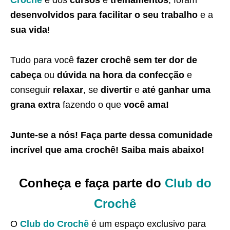
Crochê
e dos
cursos
e
treinamentos
, foram
desenvolvidos para facilitar o seu trabalho
e a
sua vida
!
Tudo para você
fazer crochê sem ter dor de
cabeça
ou
dúvida na hora da confecção
e
conseguir
relaxar
, se
divertir
e
até ganhar uma
grana extra
fazendo o que
você ama!
Junte-se a nós! Faça parte dessa
comunidade
incrível que ama crochê
! Saiba
mais abaixo
!
Conheça e faça parte do
Club do
Crochê
O
Club do Crochê
é um espaço exclusivo para