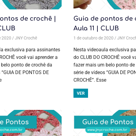
ontos de crochê |
Guia de pontos de 
 CLUB
Aula 11 | CLUB
e 2020
de crochê
JNY Crochê
,
Cursos de crochê
Aulas exclusivas
,
Guia de pontos
,
Crochê
1 de outubro de 2020
,
Guia de pontos
,
Cursos de crochê
,
Todas as p
JNY Croc
,
Cursos d
a exclusiva para assinantes
Nesta videoaula exclusiva pa
OCHÊ você vai aprender a
do CLUB DO CROCHÊ você vai
 belo ponto de crochê da
fazer mais um belo ponto de
os “GUIA DE PONTOS DE
série de vídeos “GUIA DE P
e
CROCHÊ”. Esse
VER