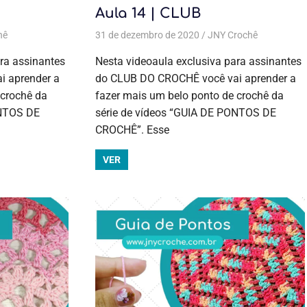
Aula 14 | CLUB
hê
 de crochê
das as postagens
Aulas exclusivas
,
Gráficos
,
Crochê
,
Gráficos do Club
31 de dezembro de 2020
,
Cursos de crochê
,
Guia de pontos
,
Cursos de crochê
JNY Crochê
,
Guia de pontos
Aulas
,
Guia de
,
pontos
,
Guia de pontos
,
Todas as postagens
exclusivas
,
ra assinantes
Nesta videoaula exclusiva para assinantes
Crochê
,
 aprender a
do CLUB DO CROCHÊ você vai aprender a
Cursos de
 crochê da
fazer mais um belo ponto de crochê da
crochê
,
Guia de
ONTOS DE
série de vídeos “GUIA DE PONTOS DE
pontos
CROCHÊ”. Esse
VER