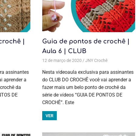
crochê |
Guia de pontos de crochê |
Aula 6 | CLUB
gens
ochê
ulas exclusivas
,
Guia de pontos
,
Crochê
,
Guia de pontos
12 de março de 2020
,
Cursos de crochê
,
Todas as postagens
,
Cursos de crochê
JNY Crochê
Aulas
,
Guia de
ontos
,
Guia de pontos
,
Todas as postagens
exclusivas
,
ra assinantes
Nesta videoaula exclusiva para assinantes
Crochê
,
Cursos
 aprender a
do CLUB DO CROCHÊ você vai aprender a
de crochê
,
 crochê da
fazer mais um belo ponto de crochê da
Guia de pontos
ONTOS DE
série de vídeos “GUIA DE PONTOS DE
CROCHÊ”. Este
VER