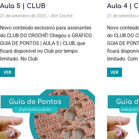
Aula 5 | CLUB
Aula 4 | 
21 de setembro de 2022
JNY Crochê
Aulas exclusivas
,
Crochê
21 de setembro 
,
Cursos d
Novo conteúdo exclusivo para assinantes
Novo conteúdo
do CLUB DO CROCHÊ! Chegou o GRÁFICO
do CLUB DO C
GUIA DE PONTOS | AULA 5 | CLUB, que
GUIA DE PONTO
ficará disponível no Club por tempo
ficará disponí
limitado. No Club
limitado. Com
VER
VER