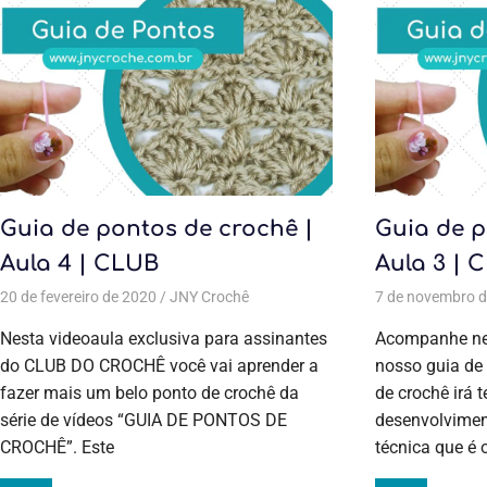
Guia de pontos de crochê |
Guia de p
Aula 4 | CLUB
Aula 3 | 
20 de fevereiro de 2020
JNY Crochê
Aulas exclusivas
,
Crochê
7 de novembro 
,
Guia de p
Nesta videoaula exclusiva para assinantes
Acompanhe nes
do CLUB DO CROCHÊ você vai aprender a
nosso guia de 
fazer mais um belo ponto de crochê da
de crochê irá t
série de vídeos “GUIA DE PONTOS DE
desenvolvimen
CROCHÊ”. Este
técnica que é 