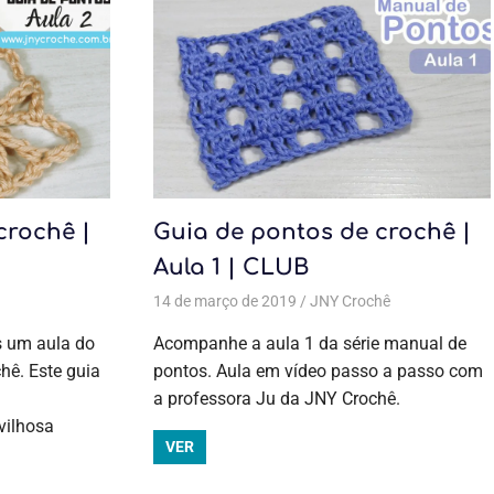
crochê |
Guia de pontos de crochê |
Aula 1 | CLUB
os de crochê
Todas as postagens
,
Cursos de crochê
,
Aulas exclusivas
14 de março de 2019
,
Guia de pontos
,
Crochê
JNY Crochê
,
,
Guia de pontos
Guia de pontos
Todas as
,
Guia de
pontos
postagens
,
 um aula do
Acompanhe a aula 1 da série manual de
Aulas
hê. Este guia
pontos. Aula em vídeo passo a passo com
exclusivas
,
a professora Ju da JNY Crochê.
Crochê
,
Guia
de pontos
,
vilhosa
Guia de pontos
VER