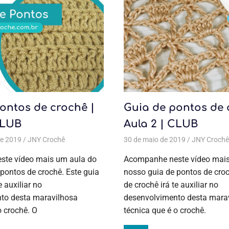
ontos de crochê |
Guia de pontos de 
CLUB
Aula 2 | CLUB
de 2019
ontos
,
Guia de pontos
JNY Crochê
Todas as postagens
,
Todas as postagens
30 de maio de 2019
,
Aulas exclusivas
,
Crochê
JNY Crochê
,
Curs
te vídeo mais um aula do
Acompanhe neste vídeo mais
pontos de crochê. Este guia
nosso guia de pontos de croc
e auxiliar no
de crochê irá te auxiliar no
to desta maravilhosa
desenvolvimento desta mara
o crochê. O
técnica que é o crochê.