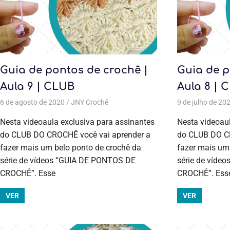
Guia de pontos de crochê |
Guia de p
Aula 9 | CLUB
Aula 8 | 
6 de agosto de 2020
JNY Crochê
Aulas exclusivas
,
Crochê
9 de julho de 20
,
Cursos de c
Nesta videoaula exclusiva para assinantes
Nesta videoaul
do CLUB DO CROCHÊ você vai aprender a
do CLUB DO CR
fazer mais um belo ponto de crochê da
fazer mais um
série de vídeos “GUIA DE PONTOS DE
série de víde
CROCHÊ”. Esse
CROCHÊ”. Ess
VER
VER