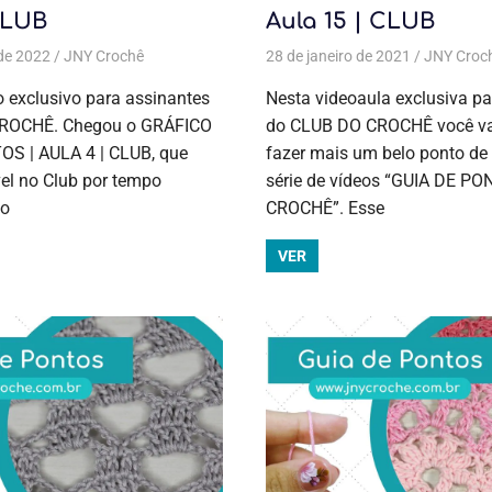
CLUB
Aula 15 | CLUB
de 2022
e crochê
,
Cursos de crochê
JNY Crochê
Aulas exclusivas
,
Gráficos
,
Guia de pontos
,
Crochê
28 de janeiro de 2021
,
Cursos de crochê
,
Guia de pontos
JNY Croc
,
Cursos
,
To
Todas as postagens
 exclusivo para assinantes
Nesta videoaula exclusiva pa
ROCHÊ. Chegou o GRÁFICO
do CLUB DO CROCHÊ você vai
S | AULA 4 | CLUB, que
fazer mais um belo ponto de
vel no Club por tempo
série de vídeos “GUIA DE P
 o
CROCHÊ”. Esse
VER