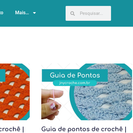
to
Mais…
crochê |
Guia de pontos de crochê |