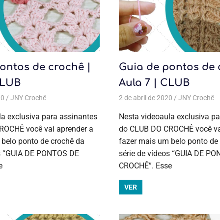
ontos de crochê |
Guia de pontos de 
CLUB
Aula 7 | CLUB
20
rochê
JNY Crochê
,
Cursos de crochê
Aulas exclusivas
,
Guia de pontos
,
Crochê
,
2 de abril de 2020
,
Guia de pontos
Cursos de crochê
,
Todas as posta
,
JNY Crochê
Cursos de cr
A
p
a exclusiva para assinantes
Nesta videoaula exclusiva pa
OCHÊ você vai aprender a
do CLUB DO CROCHÊ você vai
 belo ponto de crochê da
fazer mais um belo ponto de
os “GUIA DE PONTOS DE
série de vídeos “GUIA DE P
e
CROCHÊ”. Esse
VER