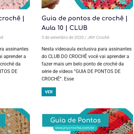
crochê |
Guia de pontos de crochê |
Aula 10 | CLUB
ostagens
hê
e crochê
Aulas exclusivas
,
Guia de pontos
,
Crochê
3 de setembro de 2020
,
Guia de pontos
,
Cursos de crochê
,
Todas as postagens
,
Cursos de crochê
JNY Crochê
Aulas
,
Guia de
pontos
,
Guia de pontos
exclusivas
,
ra assinantes
Nesta videoaula exclusiva para assinantes
Crochê
,
 aprender a
do CLUB DO CROCHÊ você vai aprender a
Cursos de
 crochê da
fazer mais um belo ponto de crochê da
crochê
,
Cursos de
ONTOS DE
série de vídeos “GUIA DE PONTOS DE
crochê
,
Guia
CROCHÊ”. Esse
de pontos
,
Guia de
VER
pontos
,
Todas as
postagens