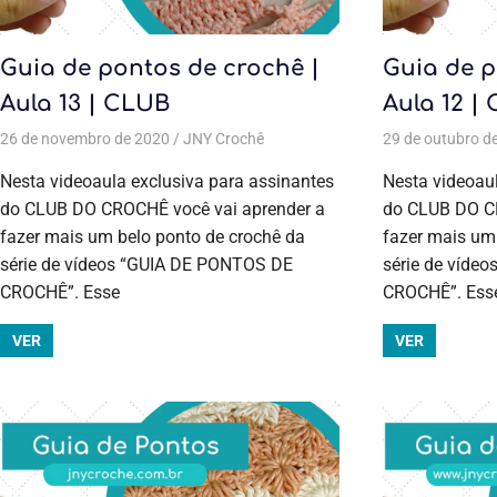
Guia de pontos de crochê |
Guia de p
Aula 13 | CLUB
Aula 12 |
26 de novembro de 2020
JNY Crochê
Aulas exclusivas
,
29 de outubro d
Crochê
,
Cursos 
Nesta videoaula exclusiva para assinantes
Nesta videoaul
do CLUB DO CROCHÊ você vai aprender a
do CLUB DO CR
fazer mais um belo ponto de crochê da
fazer mais um
série de vídeos “GUIA DE PONTOS DE
série de víde
CROCHÊ”. Esse
CROCHÊ”. Ess
VER
VER