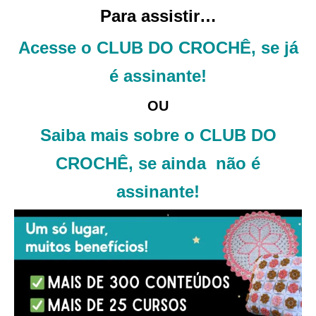
Para assistir…
Acesse o CLUB DO CROCHÊ, se já
é assinante!
OU
Saiba mais sobre o CLUB DO
CROCHÊ, se ainda não é
assinante!