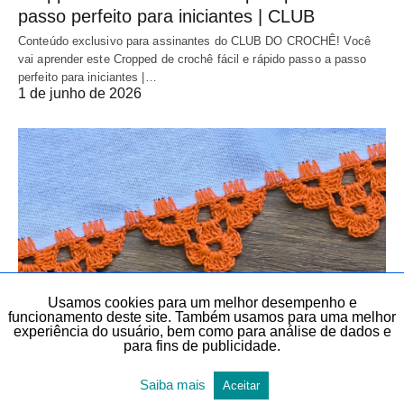
passo perfeito para iniciantes | CLUB
Conteúdo exclusivo para assinantes do CLUB DO CROCHÊ! Você
vai aprender este Cropped de crochê fácil e rápido passo a passo
perfeito para iniciantes |…
1 de junho de 2026
Usamos cookies para um melhor desempenho e
funcionamento deste site. Também usamos para uma melhor
experiência do usuário, bem como para análise de dados e
para fins de publicidade.
AULAS EXCLUSIVAS
BICO EM PANO DE PRATO
BICO PARA PANO DE PRATO
BICOS E BARRADOS
Saiba mais
Aceitar
BICOS E BARRADOS
CROCHÊ
CROCHÊ
DIY
DIY