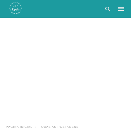
Type
your
searc
query
and
hit
enter:
PÁGINA INICIAL
TODAS AS POSTAGENS