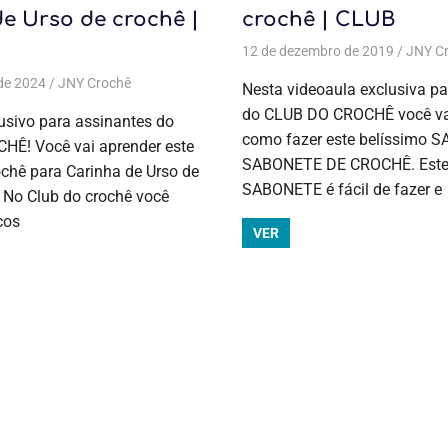
e Urso de crochê |
crochê | CLUB
12 de dezembro de 2019
JNY C
de 2024
,
Crochê
,
Laço de cabelo ou para aplique
JNY Crochê
Acessórios
,
Acessórios
,
Lembrancinhas
,
Aulas exclusivas
,
Lembrancinha
,
Crochê
,
C
Nesta videoaula exclusiva pa
do CLUB DO CROCHÊ você va
usivo para assinantes do
como fazer este belíssimo 
Ê! Você vai aprender este
SABONETE DE CROCHÊ. Est
ochê para Carinha de Urso de
SABONETE é fácil de fazer e
 No Club do crochê você
cos
VER