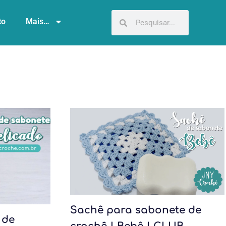
to
Mais…
Sachê para sabonete de
 de