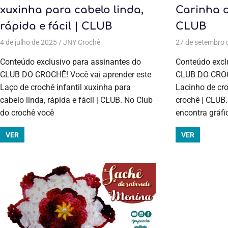
xuxinha para cabelo linda,
Carinha d
rápida e fácil | CLUB
CLUB
4 de julho de 2025
JNY Crochê
Acessórios
,
Acessórios
,
Aulas exclusivas
27 de setembro 
Conteúdo exclusivo para assinantes do
Conteúdo excl
CLUB DO CROCHÊ! Você vai aprender este
CLUB DO CROCH
Laço de crochê infantil xuxinha para
Lacinho de cr
cabelo linda, rápida e fácil | CLUB. No Club
crochê | CLUB.
do crochê você
encontra gráfi
VER
VER