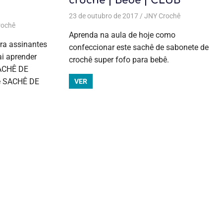
crochê | Bebê | CLUB
23 de outubro de 2017
JNY Crochê
Aulas
rochê
Todas as postagens
,
Aulas exclusivas
,
Crochê
,
Lembrancinhas
,
exclusivas
,
Aprenda na aula de hoje como
Lembrancinhas
Crochê
,
s
rochê
,
Todas as postagens
,
Lembrancinhas
,
,
Xuxinha de cabelo
Lembrancinhas
,
Todas as postagens
ra assinantes
confeccionar este sachê de sabonete de
Lembrancinh
i aprender
crochê super fofo para bebê.
Lembrancinh
SACHÊ DE
Moda bebê
,
e SACHÊ DE
Todas as
VER
postagens