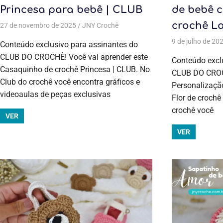
Princesa para bebê | CLUB
de bebê c
crochê L
27 de novembro de 2025
JNY Crochê
Aulas exclusivas
,
Crochê
,
Crochê
,
9 de julho de 20
Conteúdo exclusivo para assinantes do
CLUB DO CROCHÊ! Você vai aprender este
Conteúdo excl
Casaquinho de crochê Princesa | CLUB. No
CLUB DO CROCH
Club do crochê você encontra gráficos e
Personalizaçã
videoaulas de peças exclusivas
Flor de crochê
crochê você
VER
VER