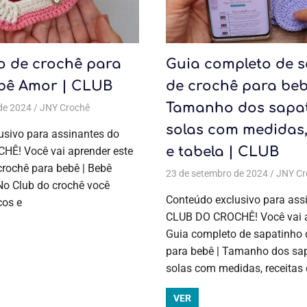
o de crochê para
Guia completo de 
ebê Amor | CLUB
de crochê para beb
Tamanho dos sapat
de 2024
JNY Crochê
Aulas exclusivas
,
Crochê
,
Crochê
,
Moda bebê
,
Moda
solas com medidas,
vas
,
Corujas e bichinhos
,
Corujas e bichinhos
,
Crochê
,
Crochê
,
Moda bebê
usivo para assinantes do
e tabela | CLUB
Ê! Você vai aprender este
crochê para bebê | Bebê
23 de setembro de 2024
JNY Cr
No Club do crochê você
Conteúdo exclusivo para ass
cos e
CLUB DO CROCHÊ! Você vai a
Guia completo de sapatinho 
para bebê | Tamanho dos sa
solas com medidas, receitas 
VER