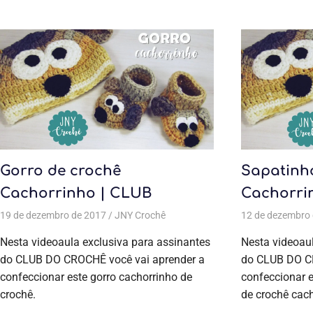
Gorro de crochê
Sapatinh
Cachorrinho | CLUB
Cachorri
19 de dezembro de 2017
JNY Crochê
Todas as postagens
12 de dezembro
,
Aulas exclus
Nesta videoaula exclusiva para assinantes
Nesta videoaul
do CLUB DO CROCHÊ você vai aprender a
do CLUB DO CR
confeccionar este gorro cachorrinho de
confeccionar e
crochê.
de crochê cach