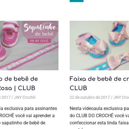
o de bebê de
Faixa de bebê de c
Rosa | CLUB
CLUB
e 2017
as
,
Crochê
JNY Crochê
,
Moda bebê
Todas as postagens
,
Moda bebê
22 de outubro de 2017
,
Aulas exclusivas
,
Crochê
JNY Cro
,
Moda
a exclusiva para assinantes
Nesta videoaula exclusiva pa
OCHÊ você vai aprender a
do CLUB DO CROCHÊ você vai
o sapatinho de bebê de
confeccionar esta linda faix