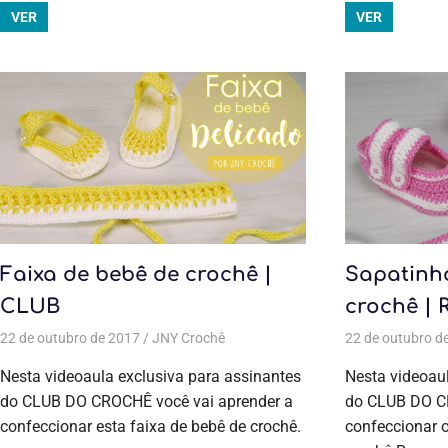
VER
VER
Faixa de bebê de crochê |
Sapatinh
CLUB
crochê | 
22 de outubro de 2017
JNY Crochê
Todas as postagens
22 de outubro d
,
Aulas exclusiv
Nesta videoaula exclusiva para assinantes
Nesta videoaul
do CLUB DO CROCHÊ você vai aprender a
do CLUB DO CR
confeccionar esta faixa de bebê de crochê.
confeccionar 