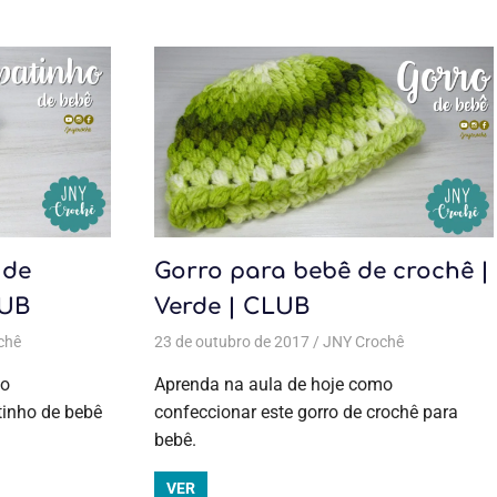
 de
Gorro para bebê de crochê |
LUB
Verde | CLUB
chê
a bebê
Todas as postagens
,
Moda bebê
23 de outubro de 2017
,
Aulas exclusivas
,
Crochê
JNY Crochê
,
Moda bebê
Todas as
,
Moda
bebê
postagens
,
mo
Aprenda na aula de hoje como
Aulas
tinho de bebê
confeccionar este gorro de crochê para
exclusivas
,
bebê.
Crochê
,
Inverno
,
Moda bebê
,
VER