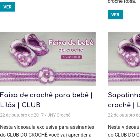
crochê Rosa.
VER
VER
Faixa de crochê para bebê |
Sapatinh
Lilás | CLUB
crochê | 
22 de outubro de 2017
JNY Crochê
Todas as postagens
22 de outubro d
,
Aulas exclusiv
Nesta videoaula exclusiva para assinantes
Nesta videoaul
do CLUB DO CROCHÊ você vai aprender a
do CLUB DO CR