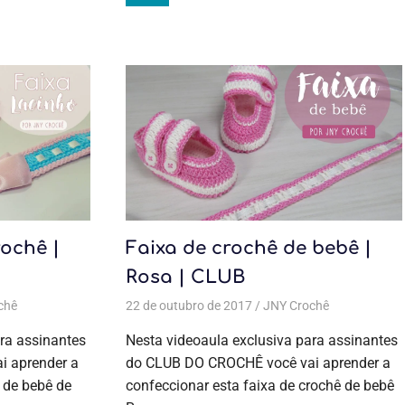
Moda bebê
rochê |
Faixa de crochê de bebê |
Rosa | CLUB
chê
 bebê
Todas as postagens
,
Moda bebê
22 de outubro de 2017
,
Aulas exclusivas
,
Crochê
JNY Crochê
,
Moda bebê
Todas as
,
Moda
bebê
postagens
,
ra assinantes
Nesta videoaula exclusiva para assinantes
Aulas
 aprender a
do CLUB DO CROCHÊ você vai aprender a
exclusivas
,
a de bebê de
confeccionar esta faixa de crochê de bebê
Crochê
,
Moda bebê
,