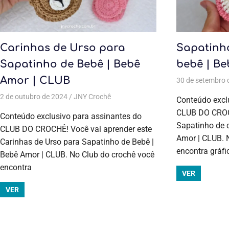
Carinhas de Urso para
Sapatinh
Sapatinho de Bebê | Bebê
bebê | B
Amor | CLUB
30 de setembro 
2 de outubro de 2024
JNY Crochê
Acessórios
,
Acessórios
,
Aulas exclusi
Conteúdo excl
CLUB DO CROCH
Conteúdo exclusivo para assinantes do
Sapatinho de 
CLUB DO CROCHÊ! Você vai aprender este
Amor | CLUB. 
Carinhas de Urso para Sapatinho de Bebê |
encontra gráfi
Bebê Amor | CLUB. No Club do crochê você
encontra
VER
VER