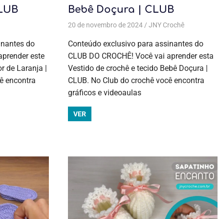
CLUB
Bebê Doçura | CLUB
 postagens
Aulas exclusivas
,
Crochê
20 de novembro de 2024
,
Crochê
,
DIY, faça você mesmo e lembrancinhas
JNY Crochê
Aulas
,
Moda bebê
,
Moda bebê
,
Moda infantil
,
Moda infantil
,
Temas diversos
exclusivas
,
,
,
Moda infantil
,
Moda infantil
,
Todas as postagens
inantes do
Conteúdo exclusivo para assinantes do
Todas as postagens
,
Verão
,
Verão
Crochê
,
prender este
CLUB DO CROCHÊ! Você vai aprender esta
Crochê
,
DIY
r de Laranja |
Vestido de crochê e tecido Bebê Doçura |
faça você
mesmo e
ê encontra
CLUB. No Club do crochê você encontra
lembrancin
gráficos e videoaulas
Moda bebê
Moda bebê
VER
Moda infant
Temas
diversos
,
Todas as
postagens