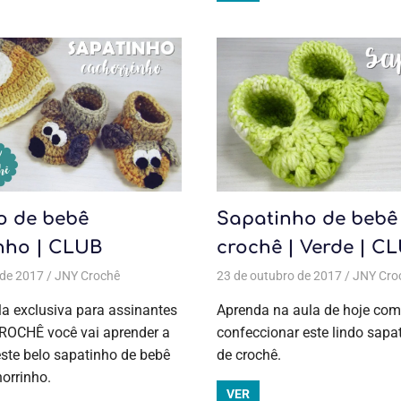
o de bebê
Sapatinho de bebê
nho | CLUB
crochê | Verde | C
 de 2017
ivas
,
Crochê
JNY Crochê
,
Moda bebê
Todas as postagens
,
Moda bebê
,
Moda infantil
23 de outubro de 2017
,
Aulas exclusivas
,
Moda infantil
,
Crochê
JNY Cro
,
Mod
a exclusiva para assinantes
Aprenda na aula de hoje co
OCHÊ você vai aprender a
confeccionar este lindo sapa
ste belo sapatinho de bebê
de crochê.
orrinho.
VER