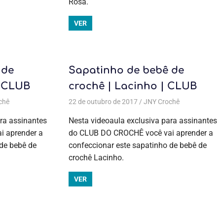
Rosa.
Moda bebê
VER
 de
Sapatinho de bebê de
| CLUB
crochê | Lacinho | CLUB
chê
Todas as postagens
22 de outubro de 2017
,
Aulas exclusivas
,
Crochê
JNY Crochê
,
Moda bebê
Todas as
,
Moda
bebê
postagens
,
ra assinantes
Nesta videoaula exclusiva para assinantes
Aulas
 aprender a
do CLUB DO CROCHÊ você vai aprender a
exclusivas
,
 de bebê de
confeccionar este sapatinho de bebê de
Crochê
,
Moda bebê
,
crochê Lacinho.
Moda bebê
VER
 bebê
,
Moda bebê