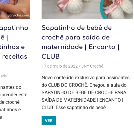
sapatinho
Sapatinho de bebê de
ê |
crochê para saída de
inhos e
maternidade | Encanto |
 bebê
,
Todas as postagens
 receitas
CLUB
,
Moda bebê
,
Todas as postagens
17 de maio de 2022
JNY Crochê
Aulas
exclusivas
,
ochê
Aulas exclusivas
,
Crochê
,
Moda bebê
,
Moda bebê
,
Todas as
Novo conteúdo exclusivo para assinantes
Crochê
,
Moda
postagens
do CLUB DO CROCHÊ. Chegou a aula do
bebê
,
Moda
inantes do
SAPATINHO DE BEBÊ DE CROCHÊ PARA
bebê
,
Todas as
prender este
postagens
SAÍDA DE MATERNIDADE | ENCANTO |
de crochê
CLUB. Esse sapatinho de bebê
patinhos e
e
VER