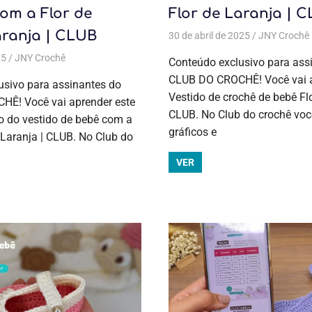
om a Flor de
Flor de Laranja | 
aranja | CLUB
Inverno
,
Moda bebê
,
Moda bebê
,
Moda infantil
30 de abril de 2025
,
Temas diversos
JNY Crochê
,
Todas as
25
JNY Crochê
Aulas exclusivas
,
Crochê
,
DIY
,
DIY
,
Moda bebê
,
Moda bebê
Conteúdo exclusivo para ass
CLUB DO CROCHÊ! Você vai a
usivo para assinantes do
Vestido de crochê de bebê Flo
Ê! Você vai aprender este
CLUB. No Club do crochê voc
o do vestido de bebê com a
gráficos e
 Laranja | CLUB. No Club do
VER