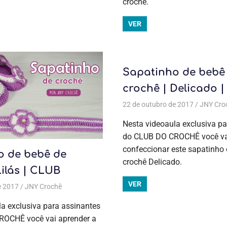
crochê.
VER
Sapatinho de bebê
crochê | Delicado 
22 de outubro de 2017
JNY Cro
Nesta videoaula exclusiva pa
do CLUB DO CROCHÊ você vai
confeccionar este sapatinho
o de bebê de
crochê Delicado.
Lilás | CLUB
VER
e 2017
as
,
Crochê
JNY Crochê
,
Moda bebê
Todas as postagens
,
Moda bebê
,
Aulas exclusivas
,
Crochê
,
Moda
a exclusiva para assinantes
OCHÊ você vai aprender a