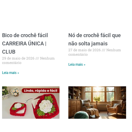
Bico de crochê fácil
Nó de crochê fácil que
CARREIRA ÚNICA |
não solta jamais
27 de maio de 2026
Nenhum
CLUB
comentário
29 de maio de 2026
Nenhum
comentário
Leia mais »
Leia mais »