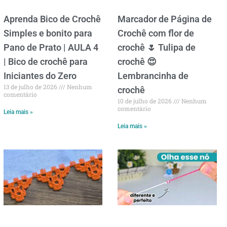
Aprenda Bico de Crochê
Marcador de Página de
Simples e bonito para
Crochê com flor de
Pano de Prato | AULA 4
crochê 🌷 Tulipa de
| Bico de crochê para
crochê 😍
Iniciantes do Zero
Lembrancinha de
13 de julho de 2026
Nenhum
crochê
comentário
10 de julho de 2026
Nenhum
comentário
Leia mais »
Leia mais »