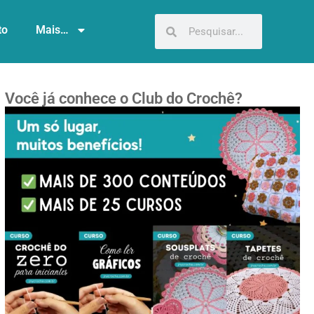
to
Mais…
Você já conhece o Club do Crochê?