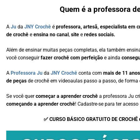
Quem é a professora d
A
Ju
da
JNY Crochê
é
professora, artesã, especialista em 
de crochê
e
ensina no canal
,
site
e
redes sociais.
Além de ensinar muitas peças completas, ela também ensi
você conseguir
fazer crochê com perfeição
e ainda
consegu
A
Professora Ju
da
JNY Crochê
conta com
mais de 11 anos
de peças
de crochê em videoaulas passo a passo, de forma 
Se você quer
começar a aprender crochê
a professora Ju c
começando a aprender crochê
! Cadastre-se para ter acesso 
✅ CURSO BÁSICO GRATUITO DE CROCHÊ