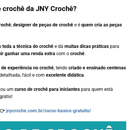
e crochê da JNY Crochê?
crochê
,
designer de peças de crochê
e é
quem cria as peças
na
toda a técnica do crochê
e dá
muitas dicas práticas
para
ir ganhar uma renda extra
com o
crochê
.
 de experiência no crochê
, tendo
criado e ensinado centenas
detalhada, fácil e com
excelente didática
.
riou um
curso de crochê para iniciantes
para quem está
grátis!
 👉
jnycroche.com.br/curso-basico-gratuito/