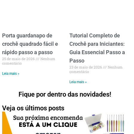
Porta guardanapo de
Tutorial Completo de
crochê quadrado fácil e
Crochê para Iniciantes:
rápido passo a passo
Guia Essencial Passo a
25 de maio de 2026
Nenhum
Passo
comentário
23 de maio de 2026
Nenhum
comentário
Leia mais »
Leia mais »
Fique por dentro das novidades!
Veja os últimos posts