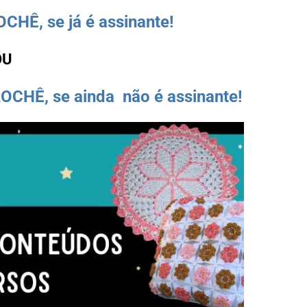
HÊ, se já é assinante!
OU
OCHÊ, se ainda não é assinante!