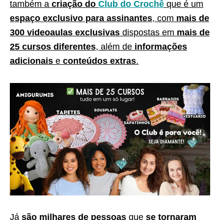
também a
criação do
Club do Crochê
que é um
espaço exclusivo para assinantes
, com
mais de
300 videoaulas exclusivas
dispostas em
mais de
25 cursos diferentes
, além de
informações
adicionais
e
conteúdos extras
.
Já
são milhares de pessoas
que
se tornaram