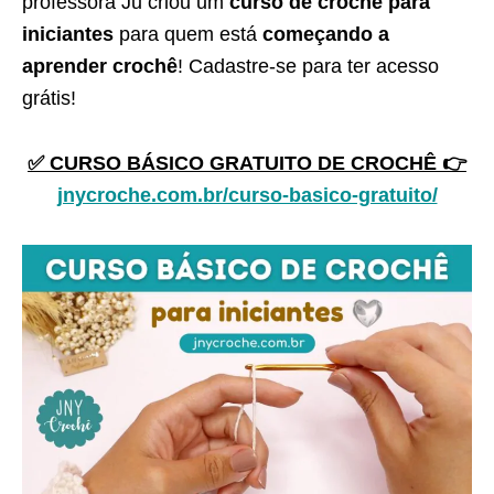
professora Ju criou um
curso de crochê para
iniciantes
para quem está
começando a
aprender crochê
! Cadastre-se para ter acesso
grátis!
✅ CURSO BÁSICO GRATUITO DE CROCHÊ 👉
jnycroche.com.br/curso-basico-gratuito/