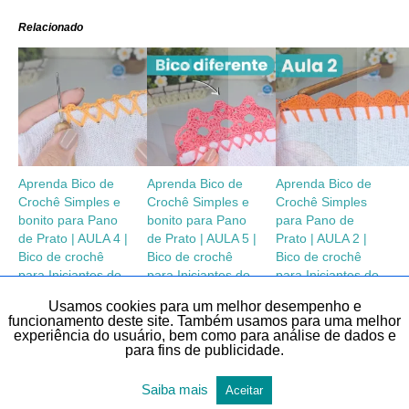
Relacionado
Aprenda Bico de
Aprenda Bico de
Aprenda Bico de
Crochê Simples e
Crochê Simples e
Crochê Simples
bonito para Pano
bonito para Pano
para Pano de
de Prato | AULA 4 |
de Prato | AULA 5 |
Prato | AULA 2 |
Bico de crochê
Bico de crochê
Bico de crochê
para Iniciantes do
para Iniciantes do
para Iniciantes do
Zero
Zero
Zero
Usamos cookies para um melhor desempenho e
funcionamento deste site. Também usamos para uma melhor
experiência do usuário, bem como para análise de dados e
para fins de publicidade.
Saiba mais
Aceitar