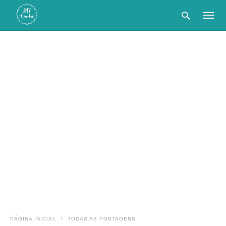
Type
your
searc
query
and
hit
enter:
PÁGINA INICIAL
TODAS AS POSTAGENS