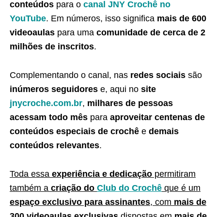
conteúdos
para o
canal JNY Crochê no
YouTube
. Em números, isso significa
mais de 600
videoaulas
para uma
comunidade de cerca de 2
milhões de inscritos
.
Complementando o canal, nas
redes sociais
são
inúmeros seguidores
e, aqui no
site
jnycroche.com.br
,
milhares de pessoas
acessam todo mês
para
aproveitar centenas de
conteúdos especiais de crochê
e
demais
conteúdos relevantes
.
Toda essa
experiência e dedicação
permitiram
também a
criação do
Club do Crochê
que é um
espaço exclusivo para assinantes
, com
mais de
300 videoaulas exclusivas
dispostas em
mais de