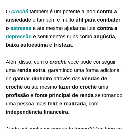
O
crochê
também é um potente aliado
contra a
ansiedade
e também é muito
útil para combater
o
estresse
e até mesmo ajudar na luta
contra a
depressão
e sentimentos ruins como
angústia
,
baixa autoestima
e
tristeza
.
Além disso, com o
crochê
você pode conseguir
uma
renda extra
, garantindo uma forma adicional
de
ganhar dinheiro
através das
vendas de
crochê
ou até mesmo
fazer do crochê
uma
profissão
e
fonte principal de renda
se tornando
uma pessoa mais
feliz e realizada
, com
independência financeira
.
Ainda vai continuar perdendo tempo? Vem logo se