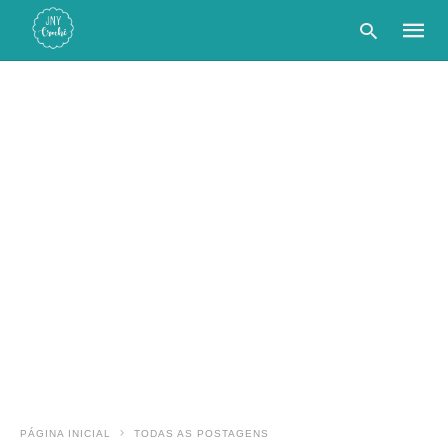
Type
your
searc
query
and
hit
enter:
PÁGINA INICIAL
TODAS AS POSTAGENS