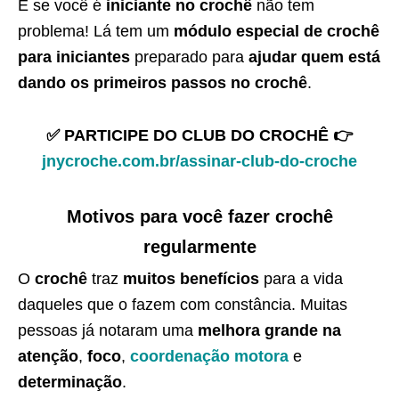
E se você é
iniciante no crochê
não tem
problema! Lá tem um
módulo especial de crochê
para iniciantes
preparado para
ajudar quem está
dando os primeiros passos no crochê
.
✅ PARTICIPE DO CLUB DO CROCHÊ 👉
jnycroche.com.br/assinar-club-do-croche
Motivos para você fazer crochê
regularmente
O
crochê
traz
muitos benefícios
para a vida
daqueles que o fazem com constância. Muitas
pessoas já notaram uma
melhora grande na
atenção
,
foco
,
coordenação motora
e
determinação
.