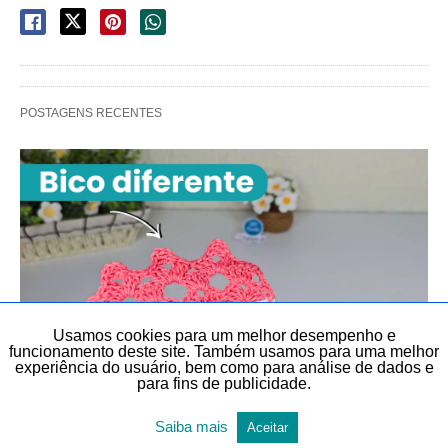
POSTAGENS RECENTES
Usamos cookies para um melhor desempenho e
funcionamento deste site. Também usamos para uma melhor
experiência do usuário, bem como para análise de dados e
para fins de publicidade.
BICO EM PANO DE PRATO
BICOS E BARRADOS
CROCHÊ
CROCHÊ
DIY
DIY, FAÇA VOCÊ MESMO E LEMBRANCINHAS
Saiba mais
Aceitar
SÉRIE BICOS PARA INICIANTES
TEMAS DIVERSOS