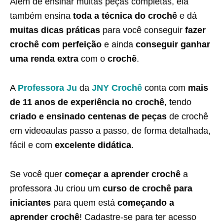
Além de ensinar muitas peças completas, ela
também ensina
toda a técnica do crochê
e dá
muitas dicas práticas
para você conseguir
fazer
crochê com perfeição
e ainda
conseguir ganhar
uma renda extra
com o
crochê
.
A
Professora Ju
da
JNY Crochê
conta com
mais
de 11 anos de experiência no crochê
, tendo
criado e ensinado centenas de peças
de crochê
em videoaulas passo a passo, de forma detalhada,
fácil e com
excelente didática
.
Se você quer
começar a aprender crochê
a
professora Ju criou um
curso de crochê para
iniciantes
para quem está
começando a
aprender crochê
! Cadastre-se para ter acesso