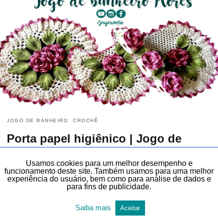
JOGO DE BANHEIRO
CROCHÊ
Porta papel higiênico | Jogo de
banheiro de crochê Flores
Usamos cookies para um melhor desempenho e
funcionamento deste site. Também usamos para uma melhor
20 de outubro de 2017
experiência do usuário, bem como para análise de dados e
(mais…)
para fins de publicidade.
Saiba mais
Aceitar