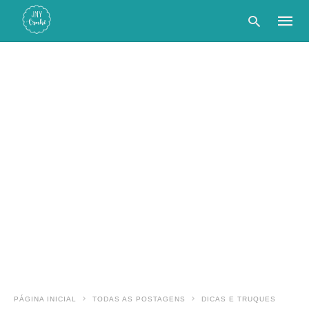
Type
your
searc
query
and
hit
enter:
PÁGINA INICIAL
TODAS AS POSTAGENS
DICAS E TRUQUES