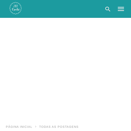
Type
your
searc
query
and
hit
enter:
PÁGINA INICIAL
TODAS AS POSTAGENS