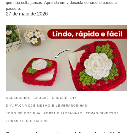
que não solta jamais. Aprenda em videoaula de crochê passo a
passo a…
27 de maio de 2026
ACESSÓRIOS
CROCHÊ
CROCHÊ
DIY
DIY, FAÇA VOCÊ MESMO E LEMBRANCINHAS
JOGO DE COZINHA
PORTA GUARDANAPO
TEMAS DIVERSOS
TODAS AS POSTAGENS