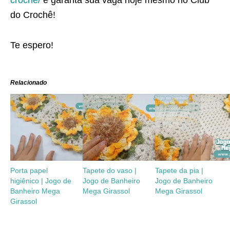
croche/
e garanta sua vaga hoje mesmo no Club
do Crochê!
Te espero!
Relacionado
Porta papel
Tapete do vaso |
Tapete da pia |
higiênico | Jogo de
Jogo de Banheiro
Jogo de Banheiro
Banheiro Mega
Mega Girassol
Mega Girassol
Girassol