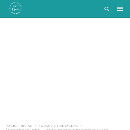
Type
your
searc
query
and
hit
enter:
PÁGINA INICIAL
TODAS AS POSTAGENS