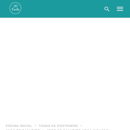
Type
your
searc
query
and
hit
enter:
PÁGINA INICIAL
TODAS AS POSTAGENS