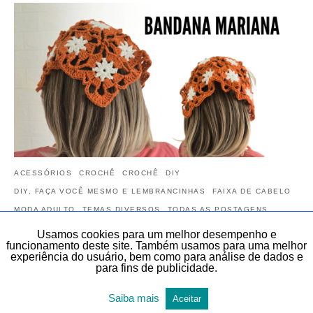
ACESSÓRIOS
CROCHÊ
CROCHÊ
DIY
DIY, FAÇA VOCÊ MESMO E LEMBRANCINHAS
FAIXA DE CABELO
MODA ADULTO
TEMAS DIVERSOS
TODAS AS POSTAGENS
Usamos cookies para um melhor desempenho e
Bandana de crochê para cabelo passo a
funcionamento deste site. Também usamos para uma melhor
experiência do usuário, bem como para análise de dados e
passo
para fins de publicidade.
Veja neste artigo, de forma gratuita, a razão do Bandana de crochê
para cabelo passo a passo. Aprenda esta linda Bandana para cabelo
Saiba mais
Aceitar
de crochê…