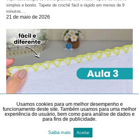
simples e bonito. Tapete de crochê fácil e rápido em menos de 9
minutos.…
21 de maio de 2026
Usamos cookies para um melhor desempenho e
BICO EM PANO DE PRATO
BICOS E BARRADOS
CROCHÊ
funcionamento deste site. Também usamos para uma melhor
CROCHÊ
DIY
DIY, FAÇA VOCÊ MESMO E LEMBRANCINHAS
experiência do usuário, bem como para análise de dados e
para fins de publicidade.
SÉRIE BICOS PARA INICIANTES
TEMAS DIVERSOS
TODAS AS POSTAGENS
Saiba mais
Aceitar