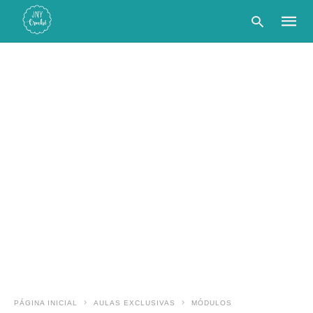
Type
your
searc
query
and
hit
enter:
PÁGINA INICIAL
AULAS EXCLUSIVAS
MÓDULOS