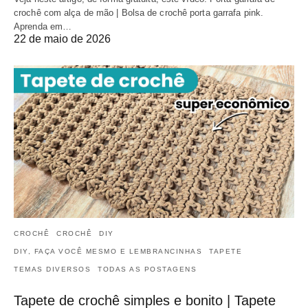
crochê com alça de mão | Bolsa de crochê porta garrafa pink.
Aprenda em…
22 de maio de 2026
CROCHÊ
CROCHÊ
DIY
DIY, FAÇA VOCÊ MESMO E LEMBRANCINHAS
TAPETE
TEMAS DIVERSOS
TODAS AS POSTAGENS
Tapete de crochê simples e bonito | Tapete