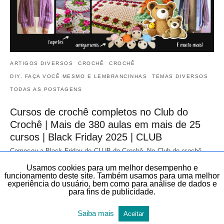
ARTIGOS DIVERSOS
CROCHÊ
CROCHÊ
DIY, FAÇA VOCÊ MESMO E LEMBRANCINHAS
TEMAS DIVERSOS
TODAS AS POSTAGENS
Cursos de crochê completos no Club do
Crochê | Mais de 380 aulas em mais de 25
cursos | Black Friday 2025 | CLUB
Começou a Black Friday do CLUB do Crochê. No Club do crochê
você encontra gráficos e videoaulas de peças exclusivas de crochê
Usamos cookies para um melhor desempenho e
de diversas áreas…
funcionamento deste site. Também usamos para uma melhor
20 de novembro de 2025
experiência do usuário, bem como para análise de dados e
para fins de publicidade.
Saiba mais
Aceitar