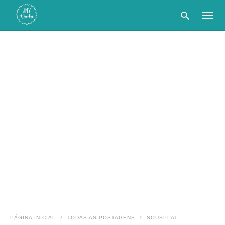
Type
your
searc
query
and
hit
enter:
PÁGINA INICIAL
TODAS AS POSTAGENS
SOUSPLAT