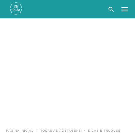
Type
your
searc
query
and
hit
enter:
PÁGINA INICIAL
TODAS AS POSTAGENS
DICAS E TRUQUES