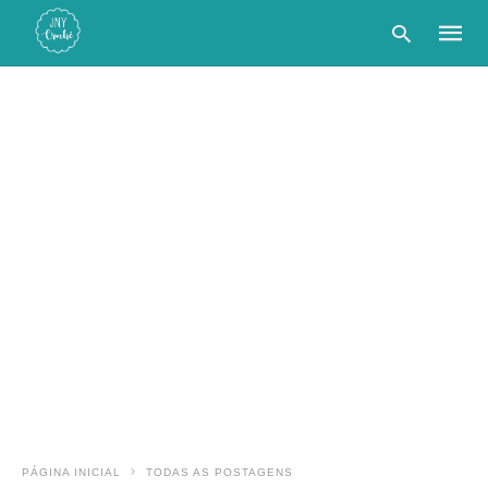
Type
your
searc
query
and
hit
enter:
PÁGINA INICIAL
TODAS AS POSTAGENS