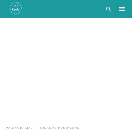
Type
your
searc
query
and
hit
enter:
PÁGINA INICIAL
TODAS AS POSTAGENS