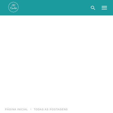
Type
your
searc
query
and
hit
enter:
PÁGINA INICIAL
TODAS AS POSTAGENS