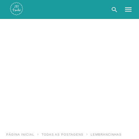
Type
your
searc
query
and
hit
enter:
PÁGINA INICIAL
TODAS AS POSTAGENS
LEMBRANCINHAS