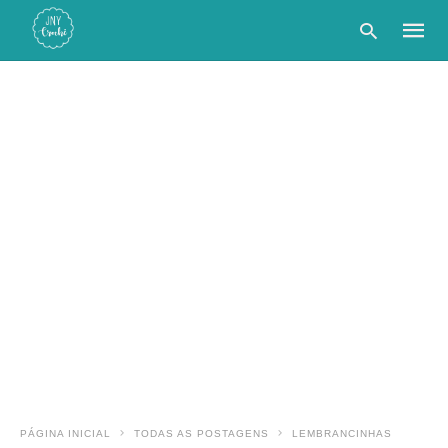
Type
your
searc
query
and
hit
enter:
PÁGINA INICIAL
TODAS AS POSTAGENS
LEMBRANCINHAS