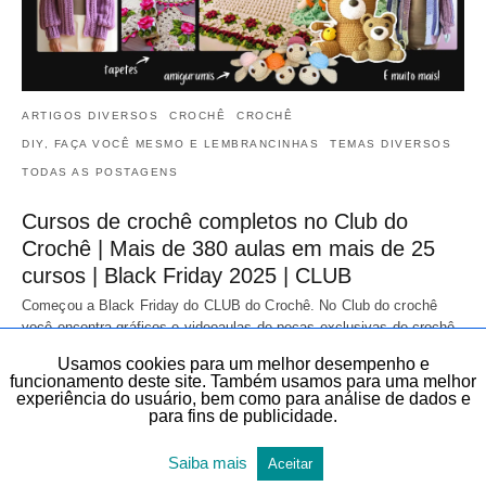
ARTIGOS DIVERSOS
CROCHÊ
CROCHÊ
DIY, FAÇA VOCÊ MESMO E LEMBRANCINHAS
TEMAS DIVERSOS
TODAS AS POSTAGENS
Cursos de crochê completos no Club do
Crochê | Mais de 380 aulas em mais de 25
cursos | Black Friday 2025 | CLUB
Começou a Black Friday do CLUB do Crochê. No Club do crochê
você encontra gráficos e videoaulas de peças exclusivas de crochê
de diversas áreas…
Usamos cookies para um melhor desempenho e
20 de novembro de 2025
funcionamento deste site. Também usamos para uma melhor
experiência do usuário, bem como para análise de dados e
para fins de publicidade.
Saiba mais
Aceitar