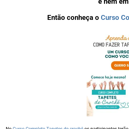
e nem e
Então conheça o
Curso Co
No
Curso Completo Tapetes de crochê
os participantes terã