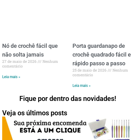
Nó de crochê fácil que
Porta guardanapo de
não solta jamais
crochê quadrado fácil e
27 de maio de 2026
Nenhum
rápido passo a passo
comentário
25 de maio de 2026
Nenhum
comentário
Leia mais »
Leia mais »
Fique por dentro das novidades!
Veja os últimos posts