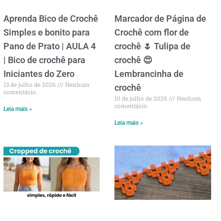
Aprenda Bico de Crochê
Marcador de Página de
Simples e bonito para
Crochê com flor de
Pano de Prato | AULA 4
crochê 🌷 Tulipa de
| Bico de crochê para
crochê 😍
Iniciantes do Zero
Lembrancinha de
13 de julho de 2026
Nenhum
crochê
comentário
10 de julho de 2026
Nenhum
comentário
Leia mais »
Leia mais »