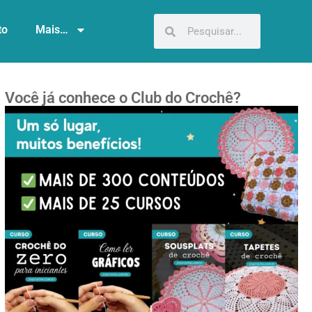
to
Mais…
Você já conhece o Club do Crochê?