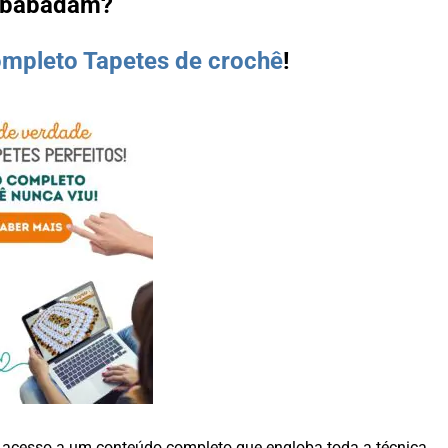
mbabadam?
mpleto Tapetes de crochê
!
o acesso a um conteúdo completo que engloba toda a técnica