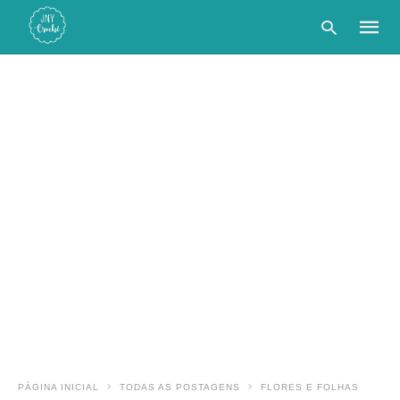
Type
your
searc
query
and
hit
enter:
PÁGINA INICIAL
TODAS AS POSTAGENS
FLORES E FOLHAS