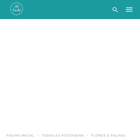
Type
your
searc
query
and
hit
enter:
PÁGINA INICIAL
TODAS AS POSTAGENS
FLORES E FOLHAS