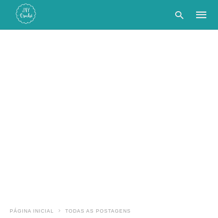
Type
your
searc
query
and
hit
enter:
PÁGINA INICIAL
TODAS AS POSTAGENS