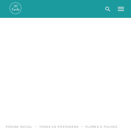
Type
your
searc
query
and
hit
enter:
PÁGINA INICIAL
TODAS AS POSTAGENS
FLORES E FOLHAS