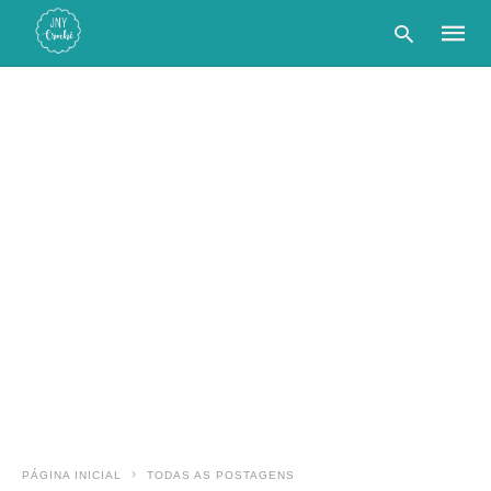
Type
your
searc
query
and
hit
enter:
PÁGINA INICIAL
TODAS AS POSTAGENS