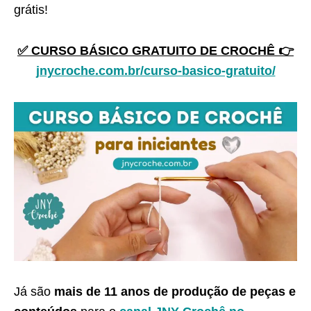
grátis!
✅ CURSO BÁSICO GRATUITO DE CROCHÊ 👉
jnycroche.com.br/curso-basico-gratuito/
Já são
mais de 11 anos de produção de peças e