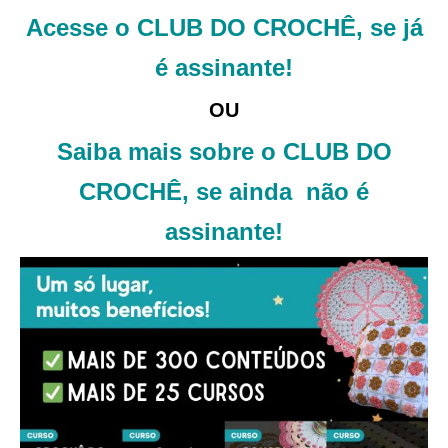
Acesse o CLUB DO CROCHÊ, se já
é assinante!
OU
Saiba mais sobre o CLUB DO
CROCHÊ, se ainda não é
assinante!