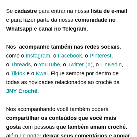
Se
cadastre
para entrar na nossa
lista de e-mail
e para fazer parte da nossa
comunidade no
Whatsapp
e
canal no Telegram
.
Nos
acompanhe também nas redes sociais
,
como o
Instagram
, o
Facebook
, o
Pinterest
,
o
Threads
, o
YouTube
, o
Twitter (X)
, o
LinKedin
,
o
Tiktok
e o
Kwai
. Fique sempre por dentro de
todas as novidades relacionados ao crochê da
JNY Crochê
.
Nos acompanhando você também poderá
compartilhar os conteúdos que você mais
gosta
com pessoas
que também amam crochê
,
além de poder
deixar seus comentários
e
apoiar