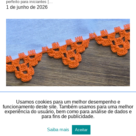
perfeito para iniciantes |…
1 de junho de 2026
AULAS EXCLUSIVAS
BICO EM PANO DE PRATO
BICO PARA PANO DE PRATO
BICOS E BARRADOS
Usamos cookies para um melhor desempenho e
funcionamento deste site. Também usamos para uma melhor
BICOS E BARRADOS
CROCHÊ
CROCHÊ
DIY
DIY
experiência do usuário, bem como para análise de dados e
para fins de publicidade.
DIY, FAÇA VOCÊ MESMO E LEMBRANCINHAS
TEMAS DIVERSOS
TODAS AS POSTAGENS
Saiba mais
Aceitar