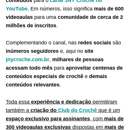
conteúdos
para o
canal JNY Crochê no
YouTube
. Em números, isso significa
mais de 600
videoaulas
para uma
comunidade de cerca de 2
milhões de inscritos
.
Complementando o canal, nas
redes sociais
são
inúmeros seguidores
e, aqui no
site
jnycroche.com.br
,
milhares de pessoas
acessam todo mês
para
aproveitar centenas de
conteúdos especiais de crochê
e
demais
conteúdos relevantes
.
Toda essa
experiência e dedicação
permitiram
também a
criação do
Club do Crochê
que é um
espaço exclusivo para assinantes
, com
mais de
300 videoaulas exclusivas
dispostas em
mais de