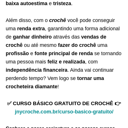
baixa autoestima
e
tristeza
.
Além disso, com o
crochê
você pode conseguir
uma
renda extra
, garantindo uma forma adicional
de
ganhar dinheiro
através das
vendas de
crochê
ou até mesmo
fazer do crochê
uma
profissão
e
fonte principal de renda
se tornando
uma pessoa mais
feliz e realizada
, com
independência financeira
. Ainda vai continuar
perdendo tempo? Vem logo se
tornar uma
crocheteira diamante
!
✅ CURSO BÁSICO GRATUITO DE CROCHÊ 👉
jnycroche.com.br/curso-basico-gratuito/