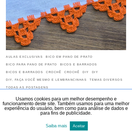
AULAS EXCLUSIVAS
BICO EM PANO DE PRATO
BICO PARA PANO DE PRATO
BICOS E BARRADOS
BICOS E BARRADOS
CROCHÊ
CROCHÊ
DIY
DIY
DIY, FAÇA VOCÊ MESMO E LEMBRANCINHAS
TEMAS DIVERSOS
TODAS AS POSTAGENS
Usamos cookies para um melhor desempenho e
Bico de crochê fácil CARREIRA ÚNICA |
funcionamento deste site. Também usamos para uma melhor
CLUB
experiência do usuário, bem como para análise de dados e
para fins de publicidade.
Conteúdo exclusivo para assinantes do CLUB DO CROCHÊ! Você
vai aprender este Bico de crochê fácil CARREIRA ÚNICA | CLUB. No
Saiba mais
Aceitar
Club do crochê você…