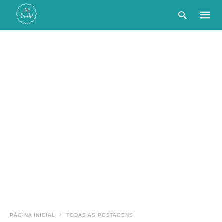
Type
your
searc
query
and
hit
enter:
PÁGINA INICIAL
TODAS AS POSTAGENS