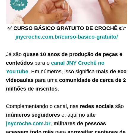
✅ CURSO BÁSICO GRATUITO DE CROCHÊ 👉
jnycroche.com.br/curso-basico-gratuito/
Já são
quase 10 anos de produção de peças e
conteúdos
para o
canal JNY Crochê no
YouTube
. Em números, isso significa
mais de 600
videoaulas
para uma
comunidade de cerca de 2
milhões de inscritos
.
Complementando o canal, nas
redes sociais
são
inúmeros seguidores
e, aqui no
site
jnycroche.com.br
,
milhares de pessoas
acessam todo mês
para
aproveitar centenas de