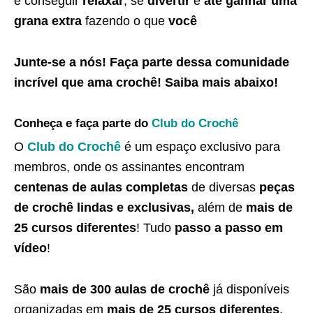
e conseguir
relaxar
, se
divertir
e
até ganhar uma
grana extra
fazendo o que
você
Junte-se a nós! Faça parte dessa
comunidade
incrível que ama crochê
! Saiba
mais abaixo
!
Conheça e faça parte do
Club do Crochê
O
Club do Crochê
é um espaço exclusivo para
membros, onde os assinantes encontram
centenas de aulas completas
de diversas
peças
de crochê lindas e exclusivas,
além de
mais de
25 cursos diferentes
! Tudo
passo a passo em
vídeo
!
São
mais de 300 aulas de crochê
já disponíveis
organizadas em
mais de 25 cursos diferentes
,