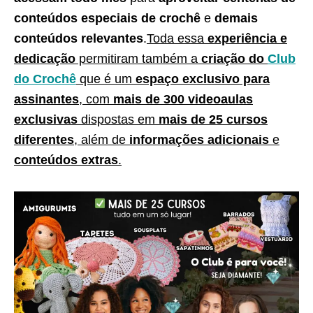
conteúdos especiais de crochê
e
demais
conteúdos relevantes
.
Toda essa
experiência e
dedicação
permitiram também a
criação do
Club
do Crochê
que é um
espaço exclusivo para
assinantes
, com
mais de 300 videoaulas
exclusivas
dispostas em
mais de 25 cursos
diferentes
, além de
informações adicionais
e
conteúdos extras
.