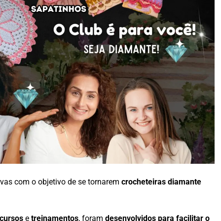
vas com o objetivo de se tornarem
crocheteiras diamante
cursos
e
treinamentos
, foram
desenvolvidos para facilitar o