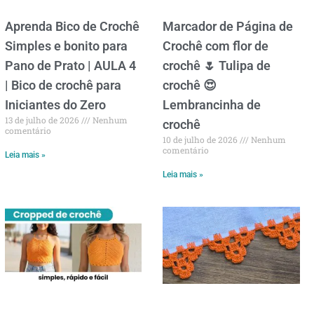
Aprenda Bico de Crochê
Marcador de Página de
Simples e bonito para
Crochê com flor de
Pano de Prato | AULA 4
crochê 🌷 Tulipa de
| Bico de crochê para
crochê 😍
Iniciantes do Zero
Lembrancinha de
13 de julho de 2026
Nenhum
crochê
comentário
10 de julho de 2026
Nenhum
comentário
Leia mais »
Leia mais »