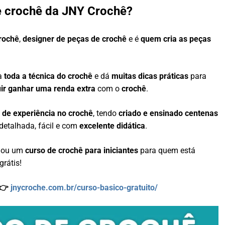
e crochê da JNY Crochê?
crochê
,
designer de peças de crochê
e é
quem cria as peças
na
toda a técnica do crochê
e dá
muitas dicas práticas
para
ir ganhar uma renda extra
com o
crochê
.
 de experiência no crochê
, tendo
criado e ensinado centenas
detalhada, fácil e com
excelente didática
.
riou um
curso de crochê para iniciantes
para quem está
grátis!
 👉
jnycroche.com.br/curso-basico-gratuito/