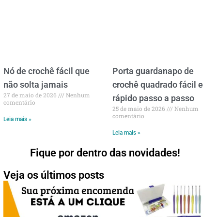
Nó de crochê fácil que
Porta guardanapo de
não solta jamais
crochê quadrado fácil e
27 de maio de 2026
Nenhum
rápido passo a passo
comentário
25 de maio de 2026
Nenhum
comentário
Leia mais »
Leia mais »
Fique por dentro das novidades!
Veja os últimos posts