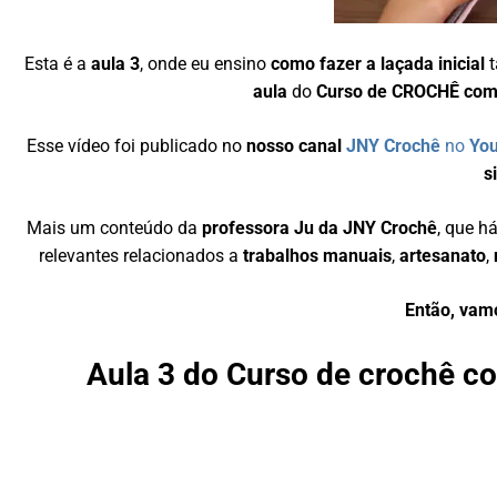
Esta é a
aula 3
, onde eu ensino
como fazer a laçada inicial
t
aula
do
Curso de CROCHÊ com 
Esse vídeo foi publicado no
nosso canal
JNY Crochê
no
Yo
s
Mais um conteúdo da
professora Ju da JNY Crochê
, que h
relevantes relacionados a
trabalhos manuais
,
artesanato
,
Então, vam
Aula 3 do Curso de crochê co