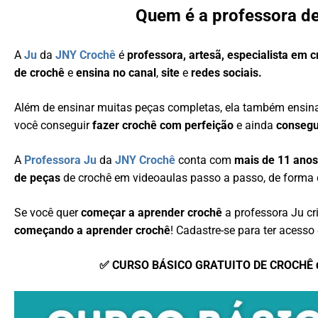
Quem é a professora d
A
Ju
da
JNY Crochê
é
professora, artesã, especialista em 
de crochê
e
ensina no canal
,
site
e
redes sociais.
Além de ensinar muitas peças completas, ela também ensi
você conseguir
fazer crochê com perfeição
e ainda
consegu
A
Professora Ju
da
JNY Crochê
conta com
mais de 11 anos
de peças
de crochê em videoaulas passo a passo, de forma 
Se você quer
começar a aprender crochê
a professora Ju c
começando a aprender crochê
! Cadastre-se para ter acesso 
✅ CURSO BÁSICO GRATUITO DE CROCHÊ