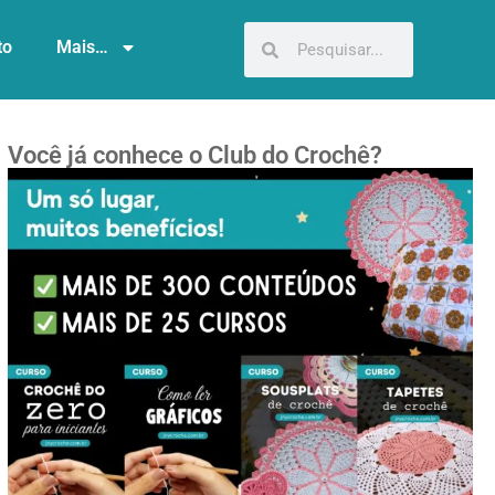
to
Mais…
Você já conhece o Club do Crochê?