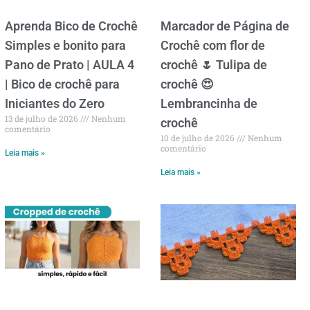
Aprenda Bico de Crochê
Marcador de Página de
Simples e bonito para
Crochê com flor de
Pano de Prato | AULA 4
crochê 🌷 Tulipa de
| Bico de crochê para
crochê 😍
Iniciantes do Zero
Lembrancinha de
13 de julho de 2026
Nenhum
crochê
comentário
10 de julho de 2026
Nenhum
comentário
Leia mais »
Leia mais »