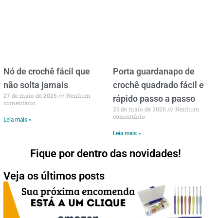
Nó de crochê fácil que
Porta guardanapo de
não solta jamais
crochê quadrado fácil e
27 de maio de 2026
Nenhum
rápido passo a passo
comentário
25 de maio de 2026
Nenhum
comentário
Leia mais »
Leia mais »
Fique por dentro das novidades!
Veja os últimos posts