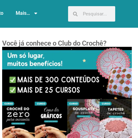
to
Mais…
Você já conhece o Club do Crochê?