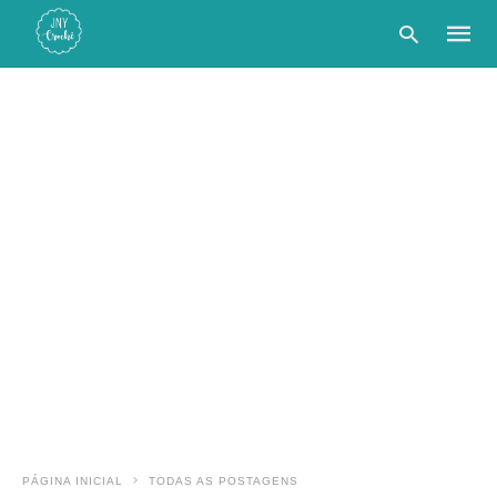
Type
your
searc
query
and
hit
enter:
PÁGINA INICIAL
TODAS AS POSTAGENS