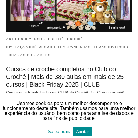
ARTIGOS DIVERSOS
CROCHÊ
CROCHÊ
DIY, FAÇA VOCÊ MESMO E LEMBRANCINHAS
TEMAS DIVERSOS
TODAS AS POSTAGENS
Cursos de crochê completos no Club do
Crochê | Mais de 380 aulas em mais de 25
cursos | Black Friday 2025 | CLUB
Começou a Black Friday do CLUB do Crochê. No Club do crochê
você encontra gráficos e videoaulas de peças exclusivas de crochê
Usamos cookies para um melhor desempenho e
de diversas áreas…
funcionamento deste site. Também usamos para uma melhor
20 de novembro de 2025
experiência do usuário, bem como para análise de dados e
para fins de publicidade.
Saiba mais
Aceitar