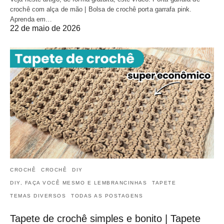
crochê com alça de mão | Bolsa de crochê porta garrafa pink.
Aprenda em…
22 de maio de 2026
CROCHÊ
CROCHÊ
DIY
DIY, FAÇA VOCÊ MESMO E LEMBRANCINHAS
TAPETE
TEMAS DIVERSOS
TODAS AS POSTAGENS
Tapete de crochê simples e bonito | Tapete