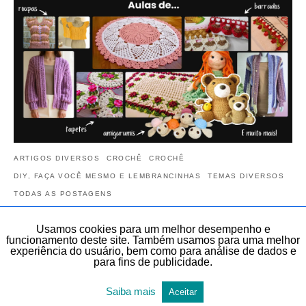
ARTIGOS DIVERSOS
CROCHÊ
CROCHÊ
DIY, FAÇA VOCÊ MESMO E LEMBRANCINHAS
TEMAS DIVERSOS
TODAS AS POSTAGENS
Cursos de crochê completos no Club do
Usamos cookies para um melhor desempenho e
funcionamento deste site. Também usamos para uma melhor
Crochê | Mais de 380 aulas em mais de 25
experiência do usuário, bem como para análise de dados e
cursos | Black Friday 2025 | CLUB
para fins de publicidade.
Começou a Black Friday do CLUB do Crochê. No Club do crochê
Saiba mais
você encontra gráficos e videoaulas de peças exclusivas de crochê
Aceitar
de diversas áreas…