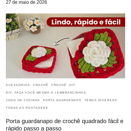
27 de maio de 2026
ACESSÓRIOS
CROCHÊ
CROCHÊ
DIY
DIY, FAÇA VOCÊ MESMO E LEMBRANCINHAS
JOGO DE COZINHA
PORTA GUARDANAPO
TEMAS DIVERSOS
TODAS AS POSTAGENS
Porta guardanapo de crochê quadrado fácil e
rápido passo a passo