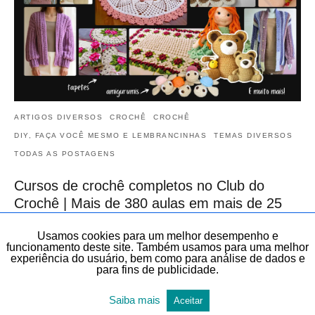
ARTIGOS DIVERSOS
CROCHÊ
CROCHÊ
DIY, FAÇA VOCÊ MESMO E LEMBRANCINHAS
TEMAS DIVERSOS
TODAS AS POSTAGENS
Cursos de crochê completos no Club do
Crochê | Mais de 380 aulas em mais de 25
cursos | Black Friday 2025 | CLUB
Usamos cookies para um melhor desempenho e
Começou a Black Friday do CLUB do Crochê. No Club do crochê
funcionamento deste site. Também usamos para uma melhor
você encontra gráficos e videoaulas de peças exclusivas de crochê
experiência do usuário, bem como para análise de dados e
de diversas áreas…
para fins de publicidade.
20 de novembro de 2025
Saiba mais
Aceitar