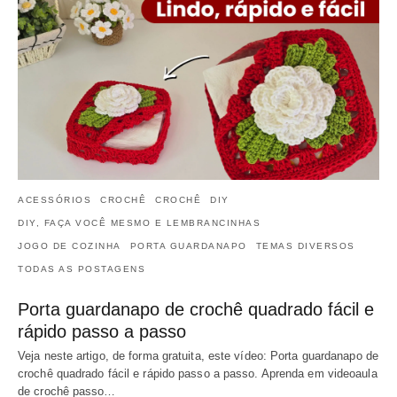
ACESSÓRIOS
CROCHÊ
CROCHÊ
DIY
DIY, FAÇA VOCÊ MESMO E LEMBRANCINHAS
JOGO DE COZINHA
PORTA GUARDANAPO
TEMAS DIVERSOS
TODAS AS POSTAGENS
Porta guardanapo de crochê quadrado fácil e
rápido passo a passo
Veja neste artigo, de forma gratuita, este vídeo: Porta guardanapo de
crochê quadrado fácil e rápido passo a passo. Aprenda em videoaula
de crochê passo…