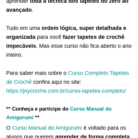
aprender
toda a técnica dos tapetes do zero ao
avançado
.
Tudo em uma
ordem lógica, super detalhada e
organizada
para você
fazer tapetes de crochê
impecáveis
. Mas esse curso não fica aberto o ano
inteiro.
Para saber mais sobre o
Curso Completo Tapetes
de Crochê
confira aqui no site:
https://jnycroche.com.br/curso-tapetes-completo/
** Conheça e participe do
Curso Manual do
Amigurumi
**
O
Curso Manual do Amigurumi
é voltado para os
alunos que querem
aprender de forma completa