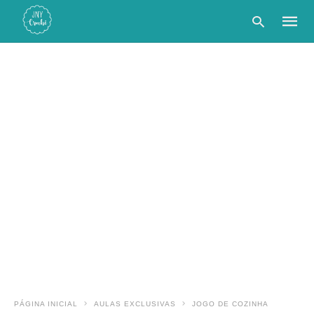
Type
your
searc
query
and
hit
enter:
PÁGINA INICIAL
AULAS EXCLUSIVAS
JOGO DE COZINHA