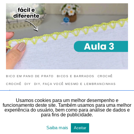
BICO EM PANO DE PRATO
BICOS E BARRADOS
CROCHÊ
CROCHÊ
DIY
DIY, FAÇA VOCÊ MESMO E LEMBRANCINHAS
SÉRIE BICOS PARA INICIANTES
TEMAS DIVERSOS
Usamos cookies para um melhor desempenho e
TODAS AS POSTAGENS
funcionamento deste site. Também usamos para uma melhor
experiência do usuário, bem como para análise de dados e
Aprenda Bico de Crochê Simples e bonito
para fins de publicidade.
para Pano de Prato | AULA 3 | Bico de crochê
para Iniciantes do Zero
Saiba mais
Aceitar