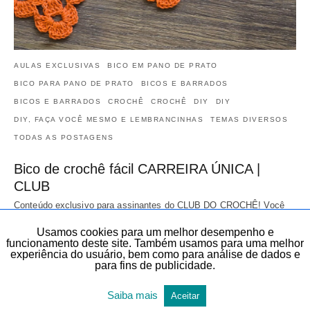
AULAS EXCLUSIVAS
BICO EM PANO DE PRATO
BICO PARA PANO DE PRATO
BICOS E BARRADOS
BICOS E BARRADOS
CROCHÊ
CROCHÊ
DIY
DIY
DIY, FAÇA VOCÊ MESMO E LEMBRANCINHAS
TEMAS DIVERSOS
TODAS AS POSTAGENS
Bico de crochê fácil CARREIRA ÚNICA |
CLUB
Conteúdo exclusivo para assinantes do CLUB DO CROCHÊ! Você
vai aprender este Bico de crochê fácil CARREIRA ÚNICA | CLUB. No
Usamos cookies para um melhor desempenho e
Club do crochê você…
funcionamento deste site. Também usamos para uma melhor
29 de maio de 2026
experiência do usuário, bem como para análise de dados e
para fins de publicidade.
Saiba mais
Aceitar