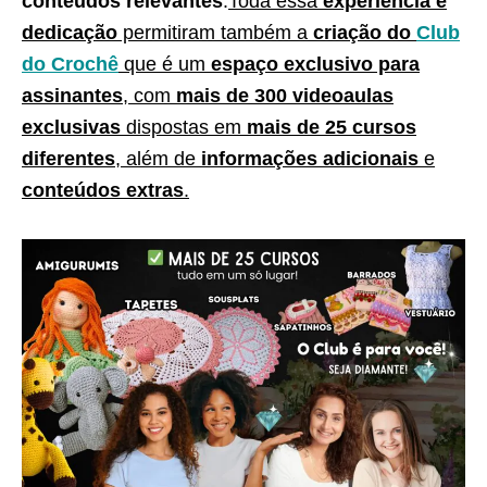
conteúdos relevantes
.
Toda essa
experiência e
dedicação
permitiram também a
criação do
Club
do Crochê
que é um
espaço exclusivo para
assinantes
, com
mais de 300 videoaulas
exclusivas
dispostas em
mais de 25 cursos
diferentes
, além de
informações adicionais
e
conteúdos extras
.