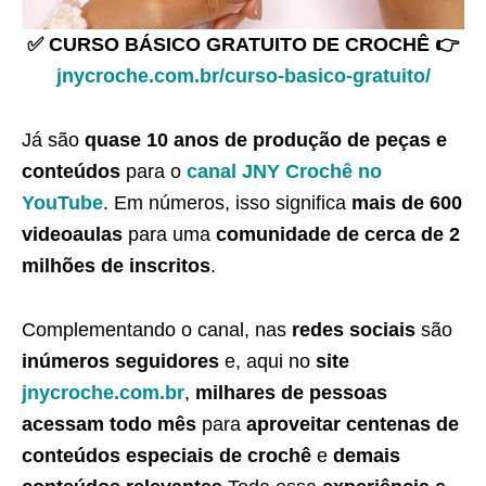
✅ CURSO BÁSICO GRATUITO DE CROCHÊ 👉
jnycroche.com.br/curso-basico-gratuito/
Já são
quase 10 anos de produção de peças e
conteúdos
para o
canal JNY Crochê no
YouTube
. Em números, isso significa
mais de 600
videoaulas
para uma
comunidade de cerca de 2
milhões de inscritos
.
Complementando o canal, nas
redes sociais
são
inúmeros seguidores
e, aqui no
site
jnycroche.com.br
,
milhares de pessoas
acessam todo mês
para
aproveitar centenas de
conteúdos especiais de crochê
e
demais