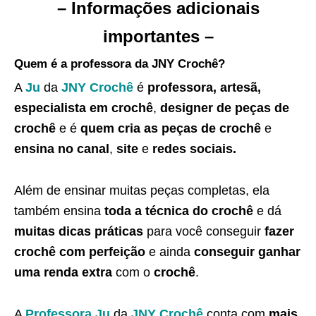
– Informações adicionais
importantes –
Quem é a professora da JNY Crochê?
A
Ju
da
JNY Crochê
é
professora, artesã,
especialista em crochê
,
designer de peças de
crochê
e é
quem cria as peças de crochê
e
ensina no canal
,
site
e
redes sociais.
Além de ensinar muitas peças completas, ela
também ensina
toda a técnica do crochê
e dá
muitas dicas práticas
para você conseguir
fazer
crochê com perfeição
e ainda
conseguir ganhar
uma renda extra
com o
crochê
.
A
Professora Ju
da
JNY Crochê
conta com
mais