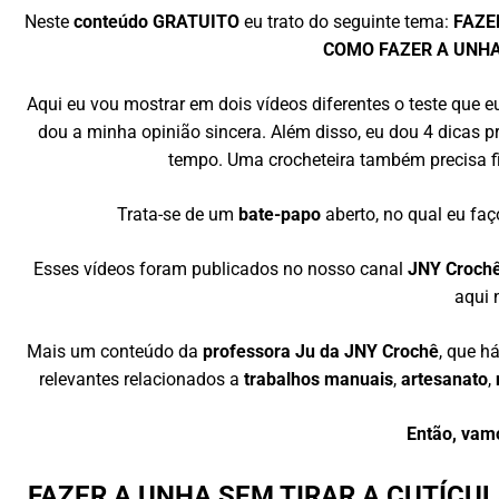
Neste
conteúdo GRATUITO
eu trato do seguinte tema:
FAZE
COMO FAZER A UNH
Aqui eu vou mostrar em dois vídeos diferentes o teste que eu 
dou a minha opinião sincera. Além disso, eu dou 4 dicas 
tempo. Uma crocheteira também precisa fi
Trata-se de um
bate-papo
aberto, no qual eu fa
Esses vídeos foram publicados no nosso canal
JNY Croch
aqui 
Mais um conteúdo da
professora Ju da JNY Crochê
, que h
relevantes relacionados a
trabalhos manuais
,
artesanato
,
Então, vam
FAZER A UNHA SEM TIRAR A CUTÍCUL