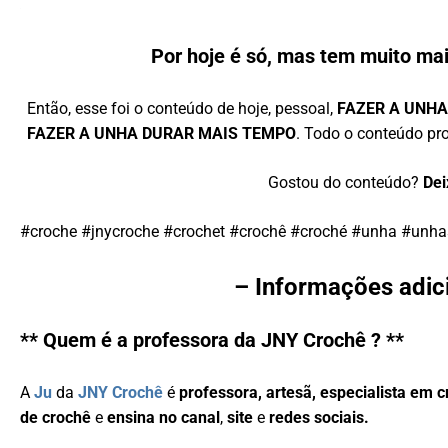
Por hoje é só, mas tem muito mai
Então, esse foi o conteúdo de hoje, pessoal,
FAZER A UNHA
FAZER A UNHA DURAR MAIS TEMPO
. Todo o conteúdo pr
Gostou do conteúdo?
Dei
#croche #jnycroche #crochet #crochê #croché #unha #unh
– Informações adic
** Quem é a professora da JNY Crochê ? **
A
Ju
da
JNY Crochê
é
professora, artesã, especialista em 
de crochê
e
ensina no canal
,
site
e
redes sociais.