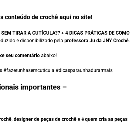
s conteúdo de crochê aqui no site!
 SEM TIRAR A CUTÍCULA?? + 4 DICAS PRÁTICAS DE COMO
oduzido e disponibilizado pela
professora Ju da JNY Crochê
.
xe seu comentário
abaixo!
as #fazerunhasemcutícula #dicasparaunhadurarmais
ionais importantes –
crochê
,
designer de peças de crochê
e é
quem cria as peças