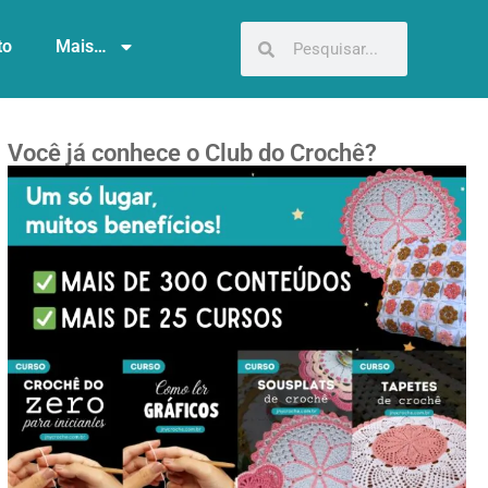
to
Mais…
Você já conhece o Club do Crochê?