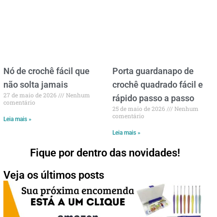
Nó de crochê fácil que
Porta guardanapo de
não solta jamais
crochê quadrado fácil e
27 de maio de 2026
Nenhum
rápido passo a passo
comentário
25 de maio de 2026
Nenhum
comentário
Leia mais »
Leia mais »
Fique por dentro das novidades!
Veja os últimos posts