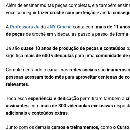
Além de ensinar muitas peças completas, ela também ensi
você conseguir
fazer crochê com perfeição
e ainda
consegu
A
Professora Ju
da
JNY Crochê
conta com
mais de 11 anos
de peças
de crochê em videoaulas passo a passo, de forma 
Já são
quase 10 anos de produção de peças e conteúdos
p
significa
mais de 600 videoaulas
para uma
comunidade de c
Complementando o canal, nas
redes sociais
são
inúmeros 
pessoas acessam todo mês
para
aproveitar centenas de c
relevantes
.
Toda essa
experiência e dedicação
permitiram também a
c
assinantes
, com
mais de 300 videoaulas exclusivas
dispos
adicionais
e
conteúdos extras
.
Junto com os demais
cursos e treinamentos,
como
o Curso