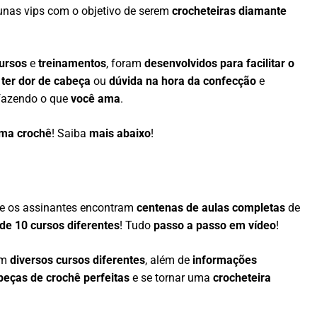
unas vips com o objetivo de serem
crocheteiras diamante
ursos
e
treinamentos
, foram
desenvolvidos para facilitar o
 ter dor de cabeça
ou
dúvida na hora da confecção
e
azendo o que
você ama
.
ama crochê
! Saiba
mais abaixo
!
e os assinantes encontram
centenas de aulas completas
de
de 10 cursos diferentes
! Tudo
passo a passo em vídeo
!
em
diversos cursos diferentes
, além de
informações
peças de crochê perfeitas
e se tornar uma
crocheteira