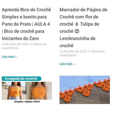
Aprenda Bico de Crochê
Marcador de Página de
Simples e bonito para
Crochê com flor de
Pano de Prato | AULA 4
crochê 🌷 Tulipa de
| Bico de crochê para
crochê 😍
Iniciantes do Zero
Lembrancinha de
13 de julho de 2026
Nenhum
crochê
comentário
10 de julho de 2026
Nenhum
comentário
Leia mais »
Leia mais »