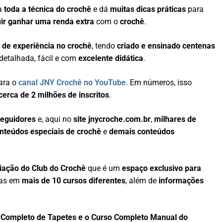
na
toda a técnica do crochê
e dá
muitas dicas práticas
para
ir ganhar uma renda extra
com o
crochê
.
 de experiência no crochê
, tendo
criado e ensinado centenas
detalhada, fácil e com
excelente didática
.
ara o
canal JNY Crochê no YouTube
. Em números, isso
erca de 2 milhões de inscritos
.
seguidores
e, aqui no
site jnycroche.com.br
,
milhares de
onteúdos especiais de crochê
e
demais conteúdos
riação do Club do Crochê
que é um
espaço exclusivo para
tas em
mais de 10 cursos diferentes
, além de
informações
 Completo de Tapetes e o Curso Completo Manual do