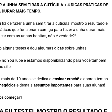
R A UNHA SEM TIRAR A CUTÍCULA + 4 DICAS PRÁTICAS DE
A DURAR MAIS TEMPO
.
fiz de fazer a unha sem tirar a cutícula, mostro o resultado e
práticas que funcionam comigo para fazer a unha durar mais
car com as unhas bonitas, não é verdade?!
ço alguns testes e dou algumas
dicas
sobre unhas.
ê
no YouTube e estamos disponibilizando para você também
no site.
á mais de 10 anos se dedica a
ensinar crochê
e aborda temas
negócios
e demais
assuntos importantes
para suas alunas!
os começar?
A EU TESTEI, MOSTRO O RESULTADO E